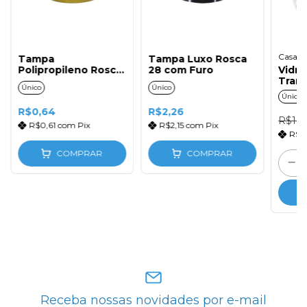
Casa da
Tampa
Tampa Luxo Rosca
Polipropileno Rosca
28 com Furo
Vidr
28
Tran
Único
Único
Perf
Único
Válvu
R$0,64
R$2,26
R$19,
R$0,61
com
Pix
R$2,15
com
Pix
R$1
COMPRAR
COMPRAR
Receba nossas novidades por e-mail