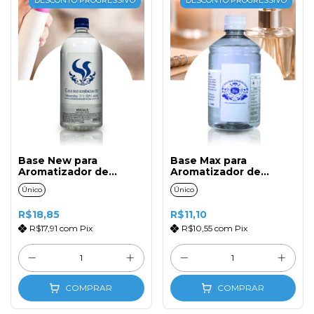
Base New para
Base Max para
Aromatizador de
Aromatizador de
Ambiente (1lt)
Ambiente - 500ml
Único
Único
R$18,85
R$11,10
R$17,91
com
Pix
R$10,55
com
Pix
COMPRAR
COMPRAR