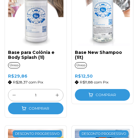
Base para Colônia e
Base New Shampoo
Body Splash (1l)
(1lt)
Único
Único
R$29,86
R$12,50
R$28,37
com
Pix
R$11,88
com
Pix
COMPRAR
COMPRAR
DESCONTO PROGRESSIVO
DESCONTO PROGRESSIVO