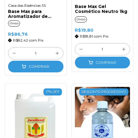
Casa das Essências SS
Base Max Gel
Base Max para
Cosmético Neutro 1kg
Aromatizador de
Único
Ambiente - 5L
Único
R$19,80
R$86,76
R$18,81
com
Pix
R$82,42
com
Pix
COMPRAR
COMPRAR
17
%
OFF
DESCONTO PROGRESSIVO