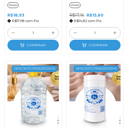
Perolado (1lt)
Único
Único
R$18,93
R$17,16
R$15,60
R$17,98
com
Pix
R$14,82
com
Pix
COMPRAR
COMPRAR
DESCONTO PROGRESSIVO
DESCONTO PROGRESSIVO