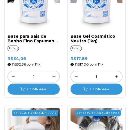
Base para Sais de
Base Gel Cosmético
Banho Fino Espumante
Neutro (1kg)
(900g)
Único
Único
R$34,06
R$17,89
R$32,36
com
Pix
R$17,00
com
Pix
COMPRAR
COMPRAR
DESCONTO PROGRESSIVO
DESCONTO PROGRESSIVO