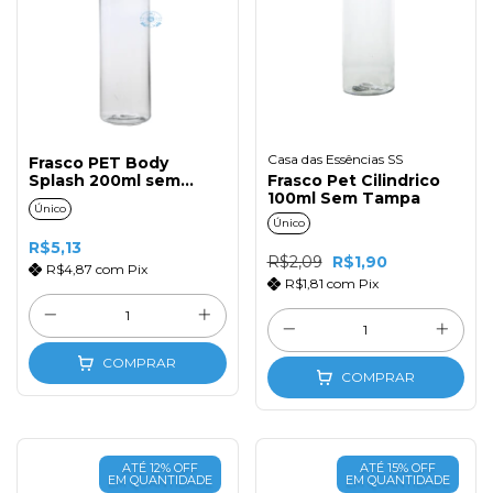
Casa das Essências SS
Frasco PET Body
Splash 200ml sem
Frasco Pet Cilindrico
Válvula
100ml Sem Tampa
Único
Único
R$5,13
R$2,09
R$1,90
R$4,87
com
Pix
R$1,81
com
Pix
COMPRAR
COMPRAR
ATÉ 12% OFF
ATÉ 15% OFF
EM QUANTIDADE
EM QUANTIDADE