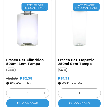
ATÉ 15% OFF
ATÉ 15% OFF
EM QUANTIDADE
EM QUANTIDADE
Frasco Pet Cilíndrico
Frasco Pet Trapezio
500ml Sem Tampa
250ml Sem Tampa
Único
Único
R$2,83
R$2,58
R$1,91
R$2,45
com
Pix
R$1,81
com
Pix
COMPRAR
COMPRAR