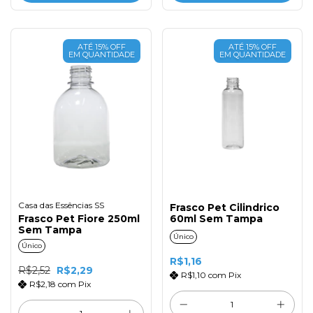
ATÉ 15% OFF
ATÉ 15% OFF
EM QUANTIDADE
EM QUANTIDADE
Casa das Essências SS
Frasco Pet Cilindrico
Frasco Pet Fiore 250ml
60ml Sem Tampa
Sem Tampa
Único
Único
R$1,16
R$2,52
R$2,29
R$1,10
com
Pix
R$2,18
com
Pix