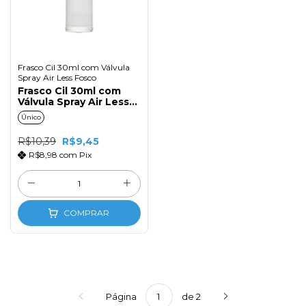
Frasco Cil 30ml com Válvula
Spray Air Less Fosco
Frasco Cil 30ml com
Válvula Spray Air Less
Fosco
Único
R$10,39
R$9,45
R$8,98
com
Pix
COMPRAR
Página
de 2