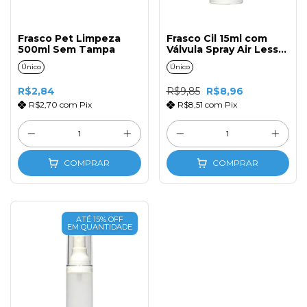
Frasco Pet Limpeza
Frasco Cil 15ml com
500ml Sem Tampa
Válvula Spray Air Less
Fosco
Único
Único
R$2,84
R$9,85
R$8,96
R$2,70
com
Pix
R$8,51
com
Pix
COMPRAR
COMPRAR
ATÉ 15% OFF
EM QUANTIDADE