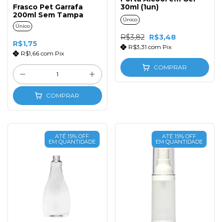
Frasco Pet Garrafa
30ml (1un)
200ml Sem Tampa
Único
Único
R$3,82
R$3,48
R$1,75
R$3,31
com
Pix
R$1,66
com
Pix
COMPRAR
COMPRAR
ATÉ 15% OFF
ATÉ 15% OFF
EM QUANTIDADE
EM QUANTIDADE