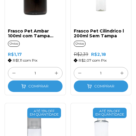
Frasco Pet Ambar
Frasco Pet Cilindrico l
100ml com Tampa
200ml Sem Tampa
Lacre
Único
Único
R$1,17
R$2,39
R$2,18
R$1,11
com
Pix
R$2,07
com
Pix
COMPRAR
COMPRAR
ATÉ 15% OFF
ATÉ 15% OFF
EM QUANTIDADE
EM QUANTIDADE