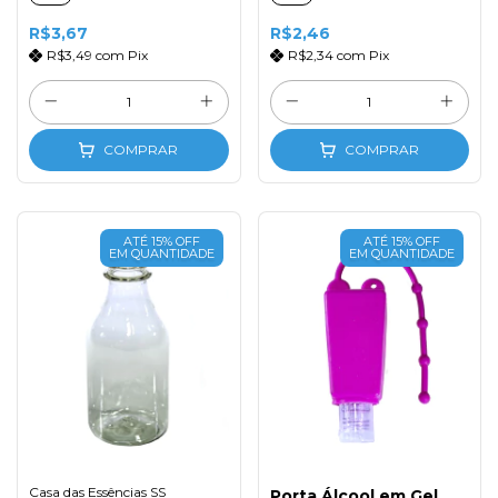
R$3,67
R$2,46
R$3,49
com
Pix
R$2,34
com
Pix
COMPRAR
COMPRAR
ATÉ 15% OFF
ATÉ 15% OFF
EM QUANTIDADE
EM QUANTIDADE
Casa das Essências SS
Porta Álcool em Gel