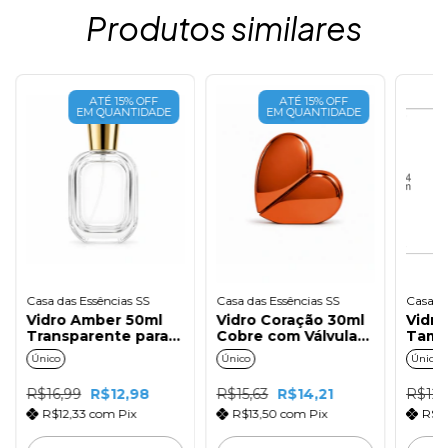
Produtos similares
ATÉ 15% OFF
ATÉ 15% OFF
EM QUANTIDADE
EM QUANTIDADE
Casa das Essências SS
Casa das Essências SS
Casa da
Vidro Amber 50ml
Vidro Coração 30ml
Vidro
Transparente para
Cobre com Válvula
Tamp
Perfumaria Fina com
Spray
Único
Único
Único
Válvula Ouro
R$16,99
R$12,98
R$15,63
R$14,21
R$12,
R$12,33
com
Pix
R$13,50
com
Pix
R$1