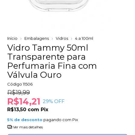
Início
Embalagens
Vidros
4 a 100ml
Vidro Tammy 50ml
Transparente para
Perfumaria Fina com
Válvula Ouro
Código
11506
R$19,99
R$14,21
29
% OFF
R$13,50
com
Pix
5% de desconto
pagando com Pix
Ver mais detalhes