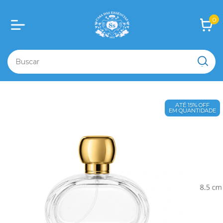
0
ATÉ 15% OFF
EM QUANTIDADE