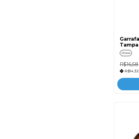
Garraf
Tampa
Único
R$16,58
R$14,3