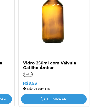
a
Vidro 250ml com Válvula
Gatilho Âmbar
Único
R$9,53
R$9,05
com
Pix
RAR
COMPRAR