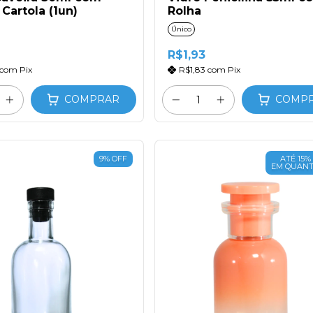
Cartola (1un)
Rolha
Único
R$1,93
com
Pix
R$1,83
com
Pix
COMPRAR
COMP
9
%
OFF
ATÉ 15%
EM QUANT