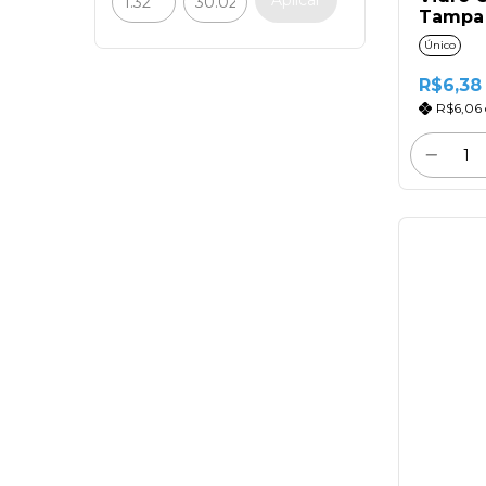
Tampa 
Único
R$6,38
R$6,06