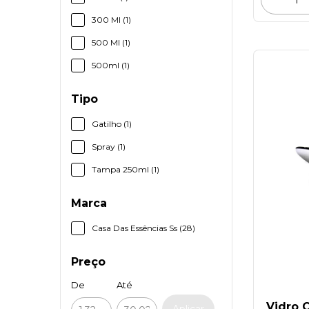
300 Ml (1)
500 Ml (1)
500ml (1)
Tipo
Gatilho (1)
Spray (1)
Tampa 250ml (1)
Marca
Casa Das Essências Ss (28)
Preço
De
Até
Vidro 
Aplicar