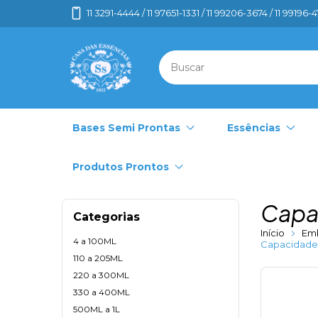
11 3291-4444 / 11 97651-1331 / 11 99206-3674 / 11 99196-
Bases Semi Prontas
Essências
Produtos Prontos
Capa
Categorias
Início
Em
4 a 100ML
Capacidade
110 a 205ML
220 a 300ML
330 a 400ML
500ML a 1L