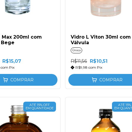
a Max 200ml com
Vidro L Viton 30ml com
 Bege
Válvula
Único
R$15,07
R$11,56
R$10,51
2
com
Pix
R$9,98
com
Pix
COMPRAR
COMPRAR
ATÉ 15% OFF
ATÉ 15%
EM QUANTIDADE
EM QUANT