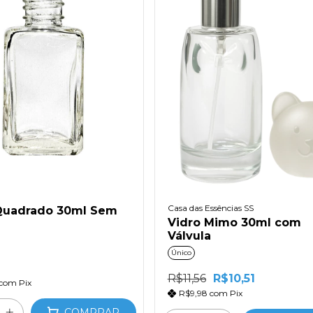
Casa das Essências SS
Quadrado 30ml Sem
Vidro Mimo 30ml com
Válvula
Único
R$11,56
R$10,51
com
Pix
R$9,98
com
Pix
COMPRAR