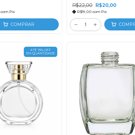
R$22,00
R$20,00
0
com
Pix
R$19,00
com
Pix
COMPRAR
COMP
ATÉ 15% OFF
EM QUANTIDADE