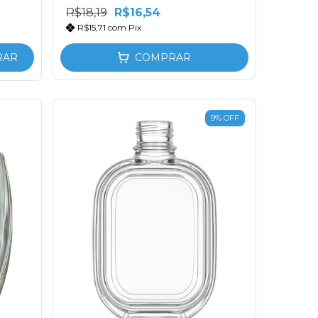
R$18,19
R$16,54
R$15,71
com
Pix
RAR
COMPRAR
9
%
OFF