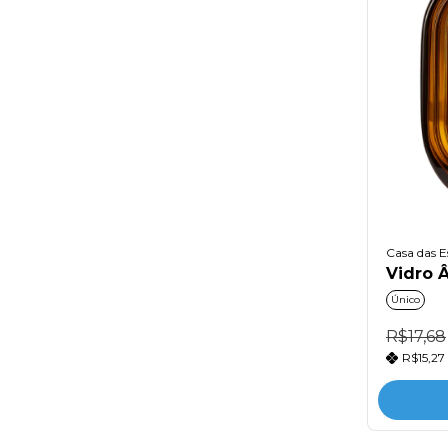
Casa das E
Vidro 
Único
R$17,68
R$15,27