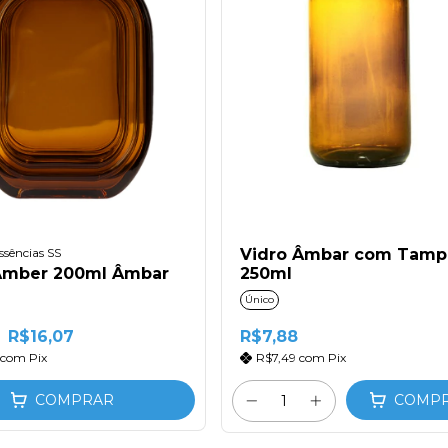
ssências SS
Vidro Âmbar com Tamp
Âmber 200ml Âmbar
250ml
Único
R$16,07
R$7,88
com
Pix
R$7,49
com
Pix
COMPRAR
COMP