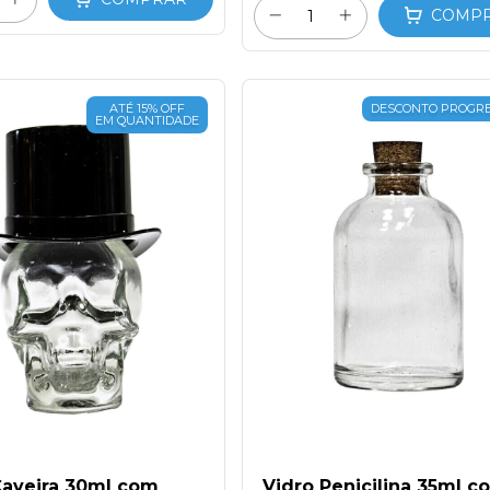
COMP
ATÉ 15% OFF
DESCONTO PROGRE
EM QUANTIDADE
Caveira 30ml com
Vidro Penicilina 35ml c