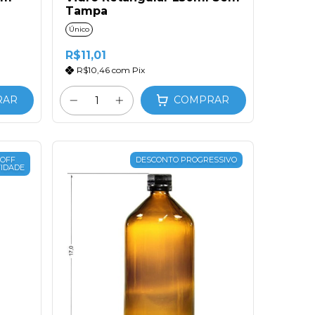
Tampa
Único
R$11,01
R$10,46
com
Pix
RAR
COMPRAR
 OFF
DESCONTO PROGRESSIVO
IDADE