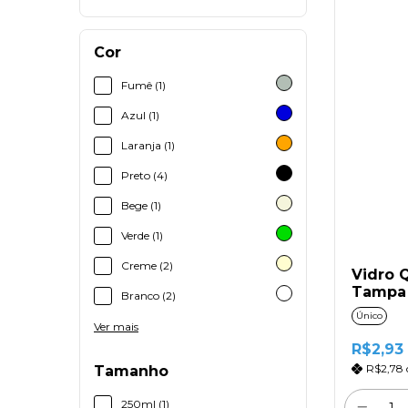
Cor
Fumê (1)
Azul (1)
Laranja (1)
Preto (4)
Bege (1)
Verde (1)
Creme (2)
Vidro 
Tampa
Branco (2)
Único
Ver mais
R$2,93
R$2,78
Tamanho
250ml (1)