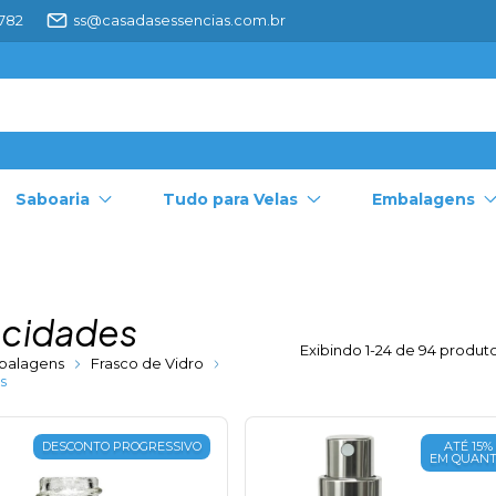
4782
ss@casadasessencias.com.br
Saboaria
Tudo para Velas
Embalagens
cidades
Exibindo 1-24 de 94 produt
balagens
Frasco de Vidro
s
DESCONTO PROGRESSIVO
ATÉ 15%
EM QUANT