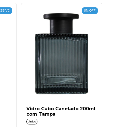
SSIVO
9
%
OFF
Vidro Cubo Canelado 200ml
com Tampa
Único