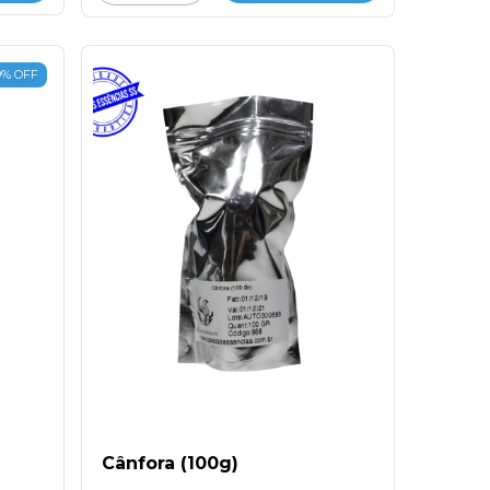
9
%
OFF
Cânfora (100g)