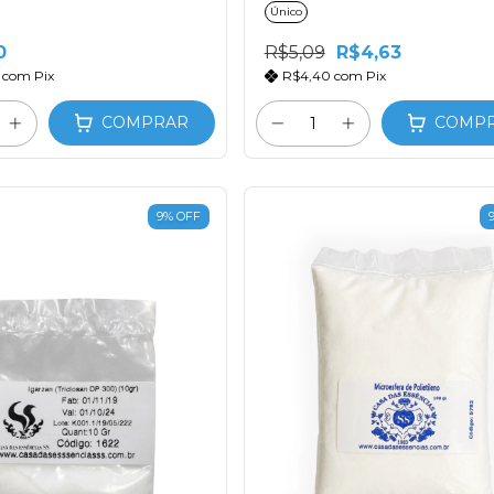
Único
0
R$5,09
R$4,63
8
com
Pix
R$4,40
com
Pix
COMPRAR
COMP
9
%
OFF