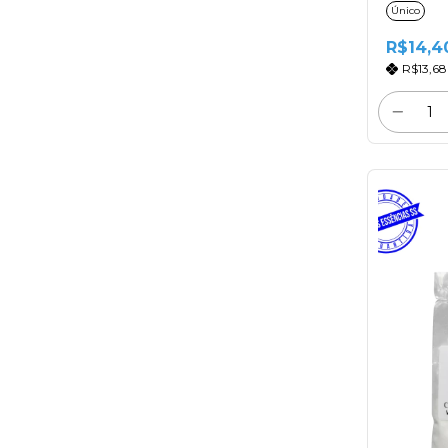
Único
R$14,4
R$13,6