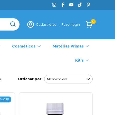
0
Cadastre-se
|
Fazer login
Cosméticos
Matérias Primas
Kit's
Ordenar por
s
7
%
OFF