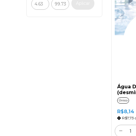
Aplicar
Água D
(desmi
Único
R$8,14
R$7,73