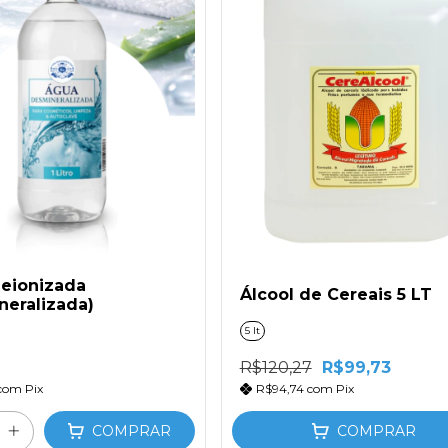
eionizada
Álcool de Cereais 5 LT
neralizada)
5 lt
R$120,27
R$99,73
com
Pix
R$94,74
com
Pix
COMPRAR
COMPRAR