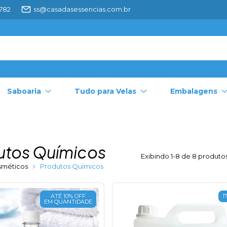
4782
ss@casadasessencias.com.br
Saboaria
Tudo para Velas
Embalagens
utos Químicos
Exibindo 1-8 de 8 produto
sméticos
Produtos Químicos
ATÉ 10% OFF
1
EM QUANTIDADE