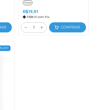
Único
R$19,91
R$18,91
com
Pix
RAR
COMPRAR
9
%
OFF