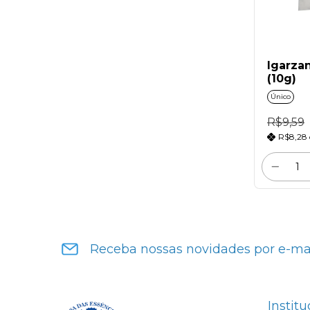
Igarza
(10g)
Único
R$9,59
R$8,28
Receba nossas novidades por e-ma
Institu