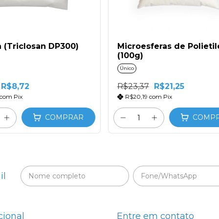
n (Triclosan DP300)
Microesferas de Polieti
(100g)
Único
R$8,72
R$23,37
R$21,25
com
Pix
R$20,19
com
Pix
COMPRAR
COMP
il
cional
Entre em contato