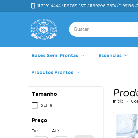
11 3291-4444 / 11 97651-1331 / 11 99206-3674 / 11 99196-
Bases Semi Prontas
Essências
Produtos Prontos
Prod
Tamanho
Início
Co
5 Lt (1)
Preço
De
Até