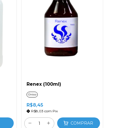
Renex (100ml)
Único
R$8,45
R$8,03
com
Pix
COMPRAR