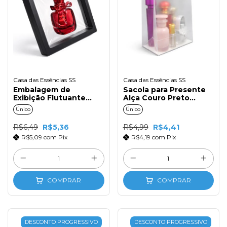
Casa das Essências SS
Casa das Essências SS
Embalagem de
Sacola para Presente
Exibição Flutuante
Alça Couro Preto
11x11cm Preto
14X16X7
Único
Único
R$6,49
R$5,36
R$4,99
R$4,41
R$5,09
com
Pix
R$4,19
com
Pix
COMPRAR
COMPRAR
DESCONTO PROGRESSIVO
DESCONTO PROGRESSIVO