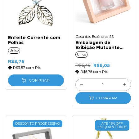
Casa das Essências SS
Enfeite Corrente com
Folhas
Embalagem de
Exibição Flutuante
Único
11x11cm Nude
Único
R$3,76
R$6,49
R$6,05
R$3,57
com
Pix
R$5,75
com
Pix
COMPRAR
COMPRAR
DESCONTO PROGRESSIVO
ATÉ 15% OFF
EM QUANTIDADE