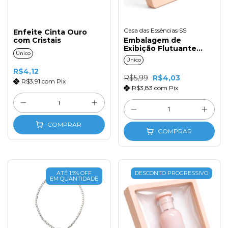
Casa das Essências SS
Enfeite Cinta Ouro
com Cristais
Embalagem de
Exibição Flutuante
Único
9x9cm Nude
Único
R$4,12
R$5,99
R$4,03
R$3,91
com
Pix
R$3,83
com
Pix
COMPRAR
COMPRAR
ATÉ 15% OFF
DESCONTO PROGRESSIVO
EM QUANTIDADE