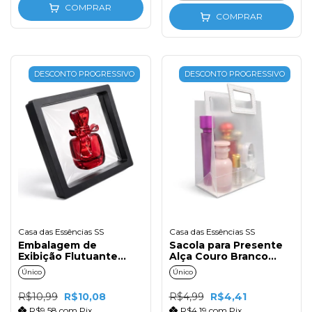
COMPRAR
COMPRAR
DESCONTO PROGRESSIVO
DESCONTO PROGRESSIVO
Casa das Essências SS
Casa das Essências SS
Embalagem de
Sacola para Presente
Exibição Flutuante
Alça Couro Branco
14x14cm Preto
14X16X7
Único
Único
R$10,99
R$10,08
R$4,99
R$4,41
R$9,58
com
Pix
R$4,19
com
Pix