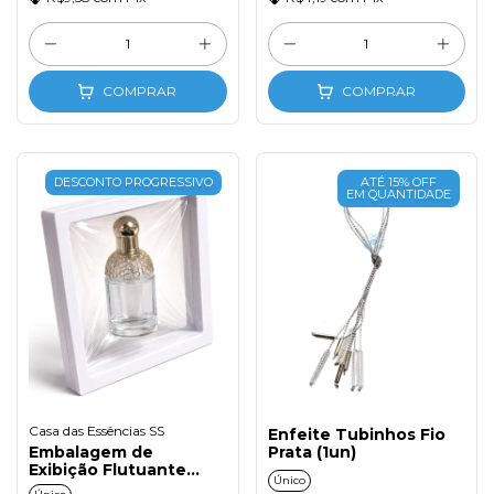
COMPRAR
COMPRAR
DESCONTO PROGRESSIVO
ATÉ 15% OFF
EM QUANTIDADE
Casa das Essências SS
Enfeite Tubinhos Fio
Embalagem de
Prata (1un)
Exibição Flutuante
Único
9x9cm Branco