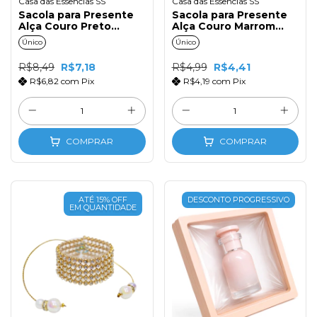
Casa das Essências SS
Casa das Essências SS
Sacola para Presente
Sacola para Presente
Alça Couro Preto
Alça Couro Marrom
21X22X11
14X16X7
Único
Único
R$8,49
R$7,18
R$4,99
R$4,41
R$6,82
com
Pix
R$4,19
com
Pix
COMPRAR
COMPRAR
ATÉ 15% OFF
DESCONTO PROGRESSIVO
EM QUANTIDADE