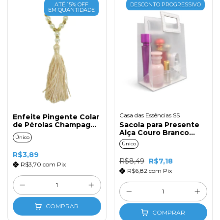
ATÉ 15% OFF
DESCONTO PROGRESSIVO
EM QUANTIDADE
Casa das Essências SS
Enfeite Pingente Colar
de Pérolas Champagne
Sacola para Presente
(1un)
Alça Couro Branco
Único
21X22X11
Único
R$3,89
R$8,49
R$7,18
R$3,70
com
Pix
R$6,82
com
Pix
COMPRAR
COMPRAR