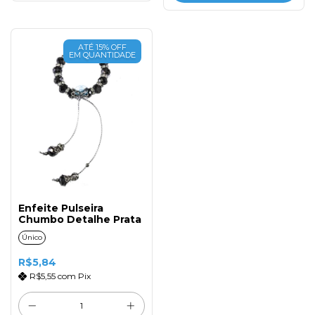
ATÉ 15% OFF
EM QUANTIDADE
Enfeite Pulseira
Chumbo Detalhe Prata
Único
R$5,84
R$5,55
com
Pix