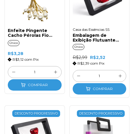
Casa das Essências SS
Enfeite Pingente
Cacho Pérolas Fio
Embalagem de
Ouro (1un)
Exibição Flutuante
Único
7x7cm Preto
Único
R$3,28
R$2,99
R$2,52
R$3,12
com
Pix
R$2,39
com
Pix
COMPRAR
COMPRAR
DESCONTO PROGRESSIVO
DESCONTO PROGRESSIVO