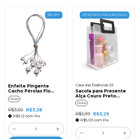
9
%
OFF
DESCONTO PROGRESSIVO
Casa das Essências SS
Enfeite Pingente
Cacho Pérolas Fio
Sacola para Presente
Prata 1 unidade
Alça Couro Preto
Único
16X19X8
Único
R$3,60
R$3,28
R$5,99
R$5,29
R$3,12
com
Pix
R$5,03
com
Pix