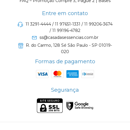
FAQ – Promoção Compre 3, Pague 2 | Bases
Entre em contato
11 3291-4444 / 11 97651-1331 / 11 99206-3674
/ 11 99196-4782
ss@casadasessencias.com.br
R. do Carmo, 128 Sé São Paulo - SP 01019-
020
Formas de pagamento
Segurança