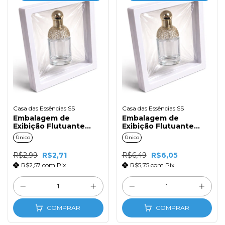
Casa das Essências SS
Casa das Essências SS
Embalagem de
Embalagem de
Exibição Flutuante
Exibição Flutuante
7x7cm Branco
11x11cm Branco
Único
Único
R$2,99
R$2,71
R$6,49
R$6,05
R$2,57
com
Pix
R$5,75
com
Pix
COMPRAR
COMPRAR