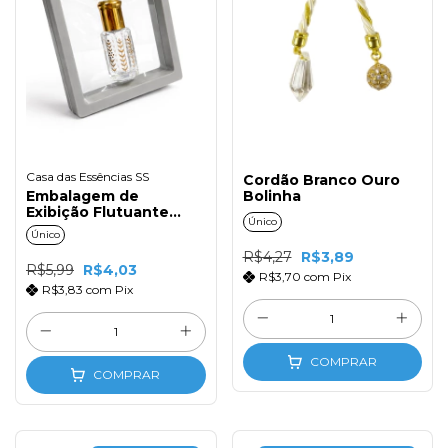
Casa das Essências SS
Cordão Branco Ouro
Embalagem de
Bolinha
Exibição Flutuante
Único
9x9cm cinza
Único
R$4,27
R$3,89
R$5,99
R$4,03
R$3,70
com
Pix
R$3,83
com
Pix
COMPRAR
COMPRAR