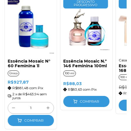
DESCONTO
PROGRESSIVO
Casa da
Essência Mosaic N°
Essência Mosaic N.º
60 Feminina 1l
146 Feminina 100ml
Essên
168 F
Único
100 ml
100 ml
R$927,87
R$88,03
R$94,
R$881,48
com
Pix
R$83,63
com
Pix
R$8
2
x de
R$463,94
sem
juros
COMPRAR
COMPRAR