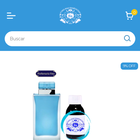
0
9
%
OFF