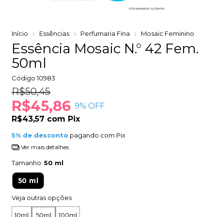
Início
Essências
Perfumaria Fina
Mosaic Feminino
Essência Mosaic N.° 42 Fem.
50ml
Código
10983
R$50,45
R$45,86
9
% OFF
R$43,57
com
Pix
5% de desconto
pagando com Pix
Ver mais detalhes
Tamanho:
50 ml
50 ml
Veja outras opções
10ml
50ml
100ml