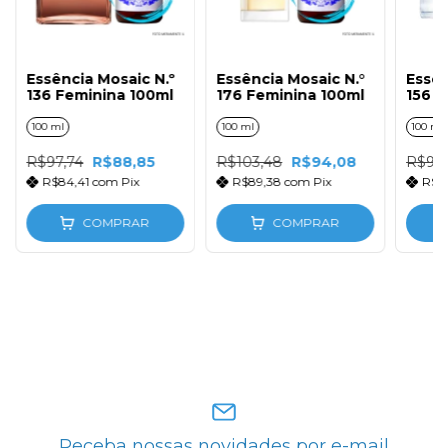
Essência Mosaic N.º
Essência Mosaic N.°
Essên
136 Feminina 100ml
176 Feminina 100ml
156 F
100 ml
100 ml
100 ml
R$97,74
R$88,85
R$103,48
R$94,08
R$94,
R$84,41
com
Pix
R$89,38
com
Pix
R$8
COMPRAR
COMPRAR
Receba nossas novidades por e-mail