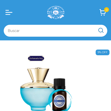
0
9
%
OFF