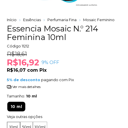
Início
Essências
Perfumaria Fina
Mosaic Feminino
Essencia Mosaic N.° 214
Feminina 10ml
Código
11212
R$18,61
R$16,92
9
% OFF
R$16,07
com
Pix
5% de desconto
pagando com Pix
Ver mais detalhes
Tamanho:
10 ml
10 ml
Veja outras opções
10ml
50ml
100ml