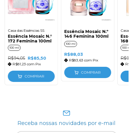
Casa das Essências SS
Casa da
Essência Mosaic N.º
Essência Mosaic N.°
146 Feminina 100ml
Essên
172 Feminina 100ml
168 F
100 ml
100 ml
100 ml
R$88,03
R$94,05
R$85,50
R$94,
R$83,63
com
Pix
R$81,23
com
Pix
R$8
COMPRAR
COMPRAR
Receba nossas novidades por e-mail