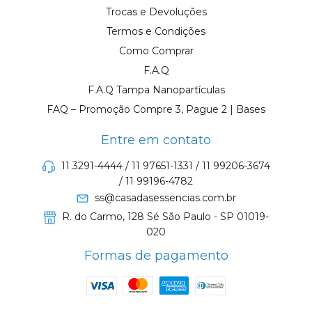
Trocas e Devoluções
Termos e Condições
Como Comprar
F.A.Q
F.A.Q Tampa Nanopartículas
FAQ – Promoção Compre 3, Pague 2 | Bases
Entre em contato
11 3291-4444 / 11 97651-1331 / 11 99206-3674
/ 11 99196-4782
ss@casadasessencias.com.br
R. do Carmo, 128 Sé São Paulo - SP 01019-
020
Formas de pagamento