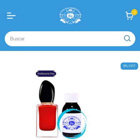
0
9
%
OFF