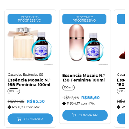
DESCONTO
DESCONTO
PROGRESSIVO
PROGRESSIVO
Casa das Essências SS
Casa da
Essência Mosaic N.°
Essência Mosaic N.°
138 Feminina 100ml
Essên
168 Feminina 100ml
180 F
100 ml
100 ml
100 ml
R$97,46
R$88,60
R$94,05
R$85,50
R$94,
R$84,17
com
Pix
R$81,23
com
Pix
R$8
COMPRAR
COMPRAR