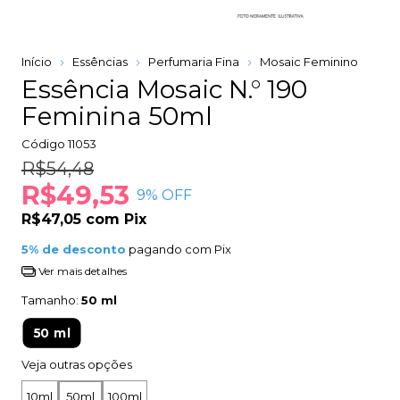
Início
Essências
Perfumaria Fina
Mosaic Feminino
Essência Mosaic N.° 190
Feminina 50ml
Código
11053
R$54,48
R$49,53
9
% OFF
R$47,05
com
Pix
5% de desconto
pagando com Pix
Ver mais detalhes
Tamanho:
50 ml
50 ml
Veja outras opções
10ml
50ml
100ml