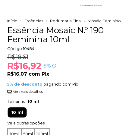
Início
Essências
Perfumaria Fina
Mosaic Feminino
Essência Mosaic N.° 190
Feminina 10ml
Código
10484
R$18,61
R$16,92
9
% OFF
R$16,07
com
Pix
5% de desconto
pagando com Pix
Ver mais detalhes
Tamanho:
10 ml
10 ml
Veja outras opções
10ml
50ml
100ml