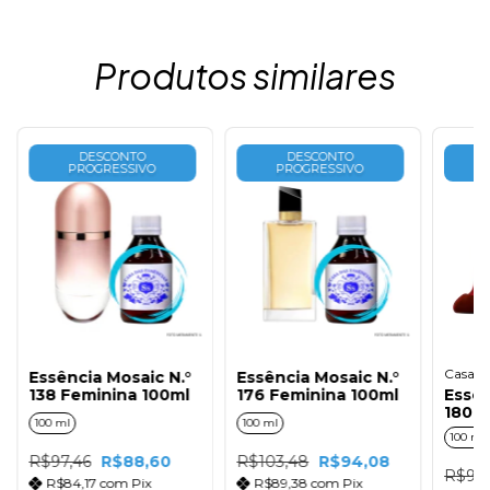
Produtos similares
DESCONTO
DESCONTO
PROGRESSIVO
PROGRESSIVO
Casa da
Essência Mosaic N.°
Essência Mosaic N.°
138 Feminina 100ml
176 Feminina 100ml
Essên
180 F
100 ml
100 ml
100 ml
R$97,46
R$88,60
R$103,48
R$94,08
R$94,
R$84,17
com
Pix
R$89,38
com
Pix