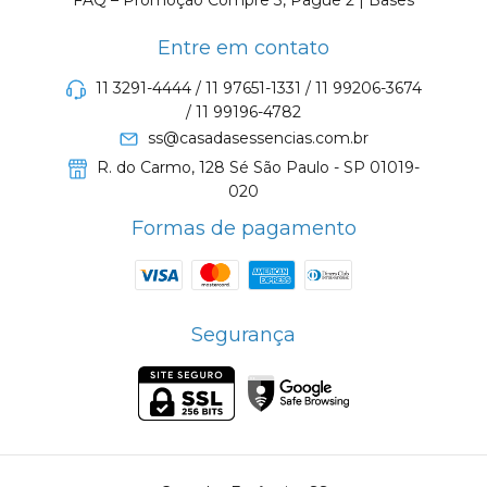
FAQ – Promoção Compre 3, Pague 2 | Bases
Entre em contato
11 3291-4444 / 11 97651-1331 / 11 99206-3674
/ 11 99196-4782
ss@casadasessencias.com.br
R. do Carmo, 128 Sé São Paulo - SP 01019-
020
Formas de pagamento
Segurança