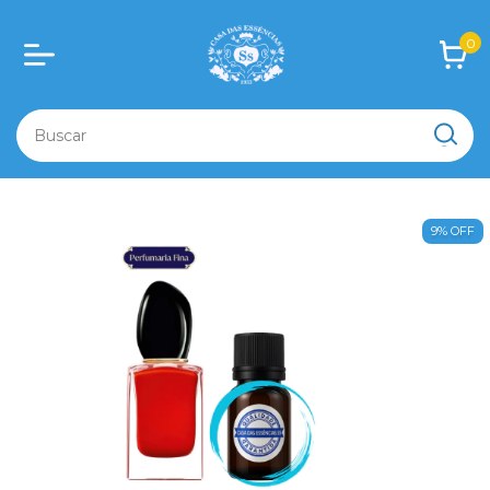
0
9
%
OFF