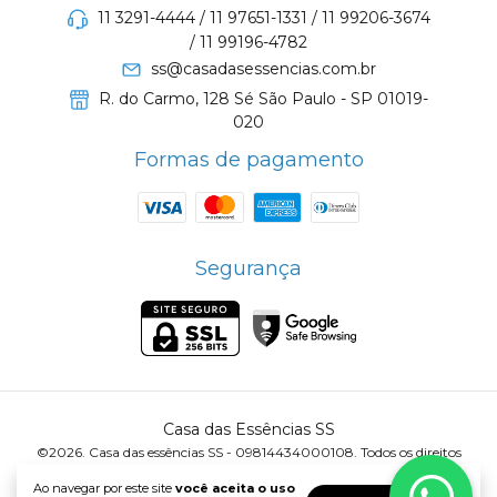
11 3291-4444 / 11 97651-1331 / 11 99206-3674
/ 11 99196-4782
ss@casadasessencias.com.br
R. do Carmo, 128 Sé São Paulo - SP 01019-
020
Formas de pagamento
Segurança
Casa das Essências SS
©2026. Casa das essências SS - 09814434000108. Todos os direitos
reservados.
Ao navegar por este site
você aceita o uso