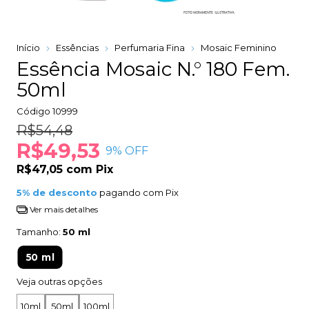
Início
Essências
Perfumaria Fina
Mosaic Feminino
Essência Mosaic N.° 180 Fem.
50ml
Código
10999
R$54,48
R$49,53
9
% OFF
R$47,05
com
Pix
5% de desconto
pagando com Pix
Ver mais detalhes
Tamanho:
50 ml
50 ml
Veja outras opções
10ml
50ml
100ml