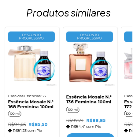
Produtos similares
DESCONTO
DESCONTO
PROGRESSIVO
PROGRESSIVO
Casa das Essências SS
Casa da
Essência Mosaic N.º
Essência Mosaic N.°
136 Feminina 100ml
Essên
168 Feminina 100ml
172 F
100 ml
100 ml
100 ml
R$97,74
R$88,85
R$94,05
R$85,50
R$94,
R$84,41
com
Pix
R$81,23
com
Pix
R$8