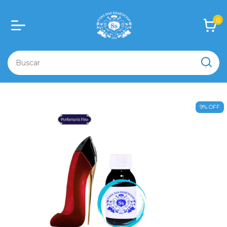
0
9
%
OFF