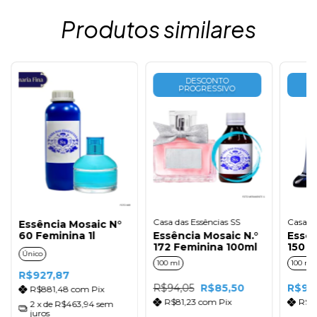
Produtos similares
DESCONTO
PROGRESSIVO
Casa das Essências SS
Casa da
Essência Mosaic N°
60 Feminina 1l
Essência Mosaic N.°
Essên
172 Feminina 100ml
150 F
Único
100 ml
100 ml
R$927,87
R$94,05
R$85,50
R$90
R$881,48
com
Pix
R$81,23
com
Pix
R$8
2
x de
R$463,94
sem
juros