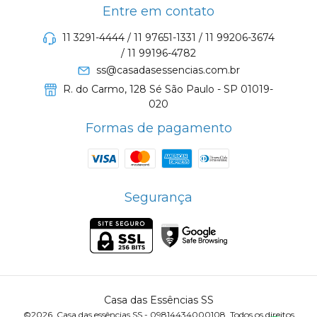
Entre em contato
11 3291-4444 / 11 97651-1331 / 11 99206-3674
/ 11 99196-4782
ss@casadasessencias.com.br
R. do Carmo, 128 Sé São Paulo - SP 01019-
020
Formas de pagamento
Segurança
Casa das Essências SS
©2026. Casa das essências SS - 09814434000108. Todos os direitos