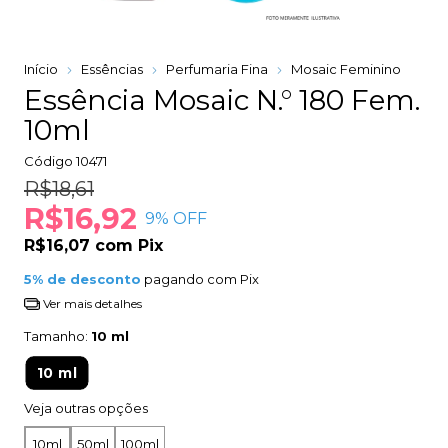
Início
Essências
Perfumaria Fina
Mosaic Feminino
Essência Mosaic N.° 180 Fem.
10ml
Código
10471
R$18,61
R$16,92
9
% OFF
R$16,07
com
Pix
5% de desconto
pagando com Pix
Ver mais detalhes
Tamanho:
10 ml
10 ml
Veja outras opções
10ml
50ml
100ml