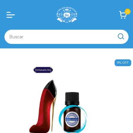
0
9
%
OFF