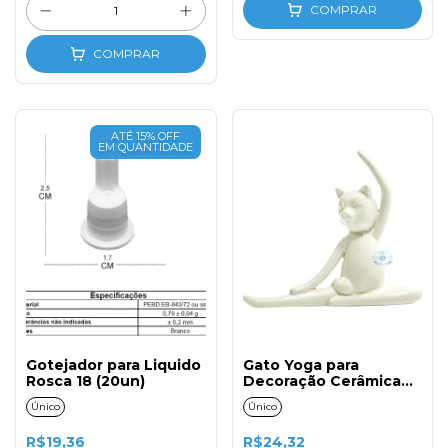
COMPRAR
COMPRAR
ATÉ 15% OFF
EM QUANTIDADE
Gotejador para Liquido
Gato Yoga para
Rosca 18 (20un)
Decoração Cerâmica
Branca
Único
Único
R$19,36
R$24,32