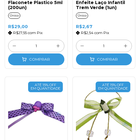
Flaconete Plastico 5ml
Enfeite Laço Infantil
(200un)
Trem Verde (1un)
Único
Único
R$29,00
R$2,67
R$27,55
com
Pix
R$2,54
com
Pix
COMPRAR
COMPRAR
ATÉ 15% OFF
ATÉ 15% OFF
EM QUANTIDADE
EM QUANTIDADE