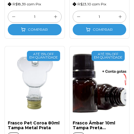
R$18,39
com
Pix
R$23,10
com
Pix
COMPRAR
COMPRAR
ATÉ 15% OFF
ATÉ 15% OFF
EM QUANTIDADE
EM QUANTIDADE
Frasco Pet Coroa 80ml
Frasco Âmbar 10ml
Tampa Metal Prata
Tampa Preta
Gotejador Óleo (20un)