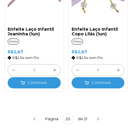
Enfeite Laço Infantil
Enfeite Laço Infantil
Joaninha (1un)
Copo Lilás (1un)
Único
Único
R$2,67
R$2,67
R$2,54
com
Pix
R$2,54
com
Pix
COMPRAR
COMPRAR
Página
de 21