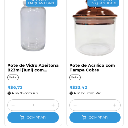
EM QUANTIDADE
EM QUANTIDADE
Pote de Vidro Azeitona
Pote de Acrílico com
823ml (1uni) com
Tampa Cobre
Tampa Branca
Único
Único
R$6,72
R$33,42
R$6,38
com
Pix
R$31,75
com
Pix
COMPRAR
COMPRAR