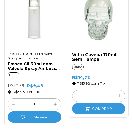
Frasco Cil 30ml com Válvula
Vidro Caveira 170ml
Spray Air Less Fosco
Sem Tampa
Frasco Cil 30ml com
Único
Válvula Spray Air Less
Fosco
Único
R$14,72
R$13,98
com
Pix
R$10,39
R$9,45
R$8,98
com
Pix
COMPRAR
COMPRAR