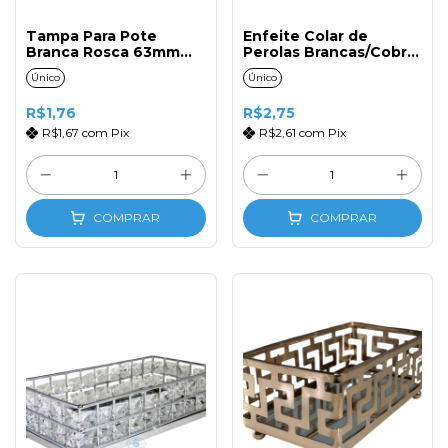
Tampa Para Pote
Enfeite Colar de
Branca Rosca 63mm
Perolas Brancas/Cobre
(1un)
(1un)
Único
Único
R$1,76
R$2,75
R$1,67
com
Pix
R$2,61
com
Pix
COMPRAR
COMPRAR