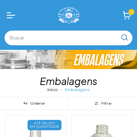
0
Embalagens
Início
Embalagens
Ordenar
Filtrar
ATÉ 15% OFF
EM QUANTIDADE