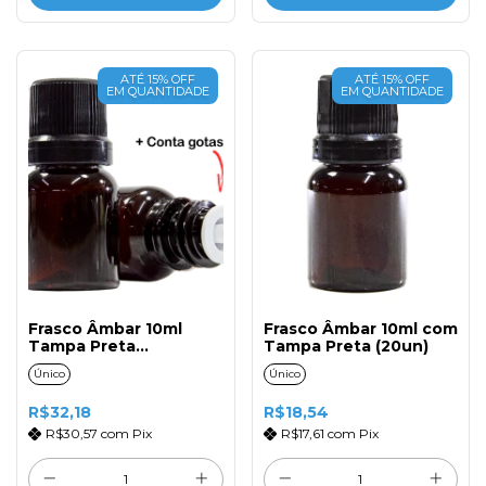
ATÉ 15% OFF
ATÉ 15% OFF
EM QUANTIDADE
EM QUANTIDADE
Frasco Âmbar 10ml
Frasco Âmbar 10ml com
Tampa Preta
Tampa Preta (20un)
Gotejador Liquido
Único
Único
(20un)
R$32,18
R$18,54
R$30,57
com
Pix
R$17,61
com
Pix