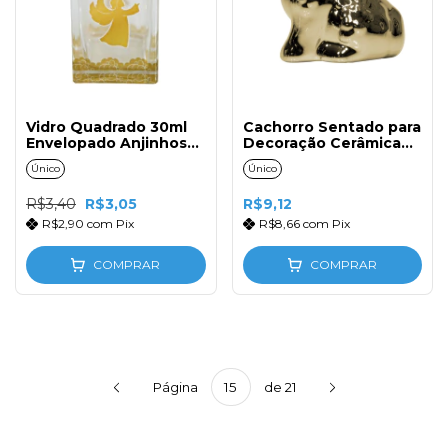
Vidro Quadrado 30ml
Cachorro Sentado para
Envelopado Anjinhos
Decoração Cerâmica
sem Tampa
Ouro
Único
Único
R$3,40
R$3,05
R$9,12
R$2,90
com
Pix
R$8,66
com
Pix
COMPRAR
COMPRAR
Página
de 21