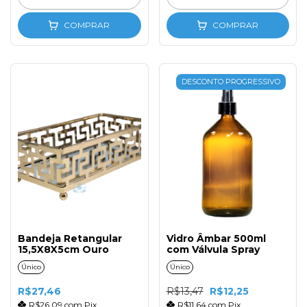
COMPRAR
COMPRAR
DESCONTO PROGRESSIVO
Bandeja Retangular
Vidro Âmbar 500ml
15,5X8X5cm Ouro
com Válvula Spray
Único
Único
R$27,46
R$13,47
R$12,25
R$26,09
com
Pix
R$11,64
com
Pix