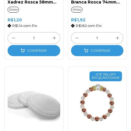
Xadrez Rosca 58mm
Branca Rosca 74mm
(1un)
(1un)
Único
Único
R$1,20
R$1,92
R$1,14
com
Pix
R$1,82
com
Pix
COMPRAR
COMPRAR
ATÉ 15% OFF
EM QUANTIDADE