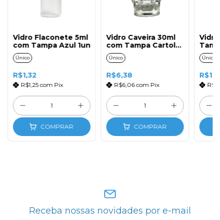
Vidro Flaconete 5ml
Vidro Caveira 30ml
Vidro
com Tampa Azul 1un
com Tampa Cartola
Tamp
(1un)
Pret
Único
Único
Único
R$1,32
R$6,38
R$1,
R$1,25
com
Pix
R$6,06
com
Pix
R$1
COMPRAR
COMPRAR
Receba nossas novidades por e-mail