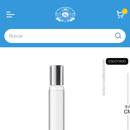
0
ESGOTADO