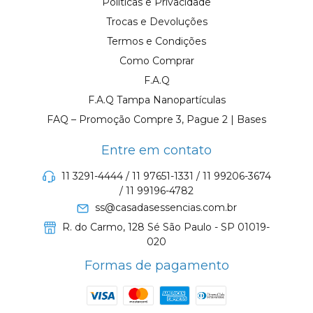
Políticas e Privacidade
Trocas e Devoluções
Termos e Condições
Como Comprar
F.A.Q
F.A.Q Tampa Nanopartículas
FAQ – Promoção Compre 3, Pague 2 | Bases
Entre em contato
11 3291-4444 / 11 97651-1331 / 11 99206-3674
/ 11 99196-4782
ss@casadasessencias.com.br
R. do Carmo, 128 Sé São Paulo - SP 01019-
020
Formas de pagamento