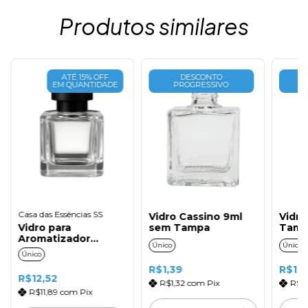
Produtos similares
ATÉ 15% OFF
DESCONTO
EM QUANTIDADE
PROGRESSIVO
Casa das Essências SS
Vidro Cassino 9ml
Vidro
Vidro para
sem Tampa
Tamp
Aromatizador
Natur
Único
Único
Carmela 100ml com
Único
Tampa Preta
R$1,39
R$1,
R$12,52
R$1,32
com
Pix
R$1
R$11,89
com
Pix