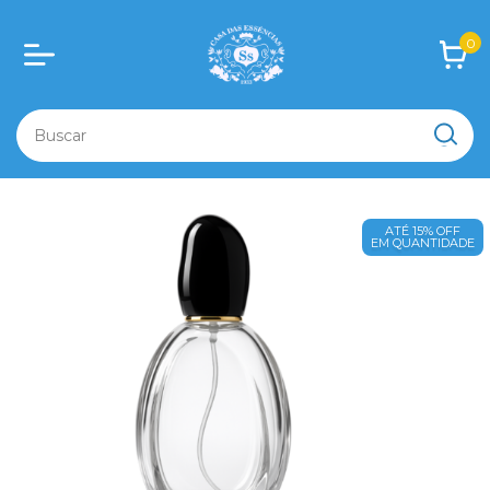
0
ATÉ 15% OFF
EM QUANTIDADE