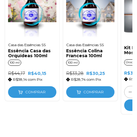
Casa das Essências SS
Casa das Essências SS
Kit P
Essência Casa das
Essência Colina
Mosai
Orquídeas 100ml
Francesa 100ml
50ml
Único
100 ml
100 ml
R$36
R$44,17
R$40,15
R$33,28
R$30,25
R$3
R$38,14
com
Pix
R$28,74
com
Pix
COMPRAR
COMPRAR