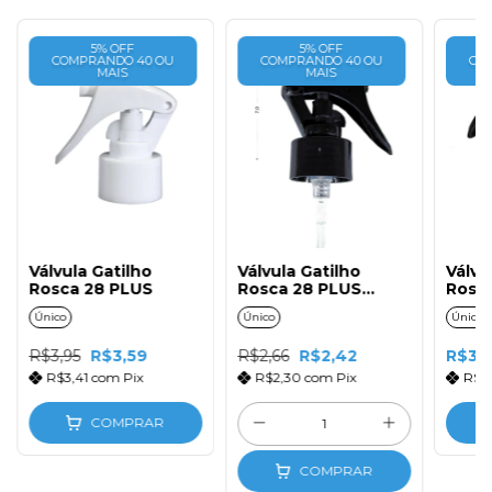
5% OFF
5% OFF
COMPRANDO 40 OU
COMPRANDO 40 OU
CO
MAIS
MAIS
Válvula Gatilho
Válvula Gatilho
Válvu
Rosca 28 PLUS
Rosca 28 PLUS
Rosc
Preta
Único
Único
Único
R$3,95
R$3,59
R$2,66
R$2,42
R$3,6
R$3,41
com
Pix
R$2,30
com
Pix
R$3
COMPRAR
COMPRAR