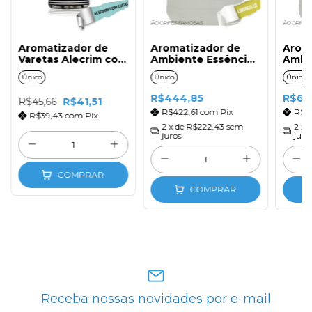
Aromatizador de
Aromatizador de
Arom
Varetas Alecrim com
Ambiente Essência
Ambi
Eucalipto 500ml
Limoncello 5LT
Shop
Único
Único
Único
com Tampa e
5LT
Varetas de Fibra
R$444,85
R$60
R$45,66
R$41,51
R$422,61
com
Pix
R$5
R$39,43
com
Pix
2
x de
R$222,43
sem
2
x 
juros
juro
COMPRAR
COMPRAR
Receba nossas novidades por e-mail