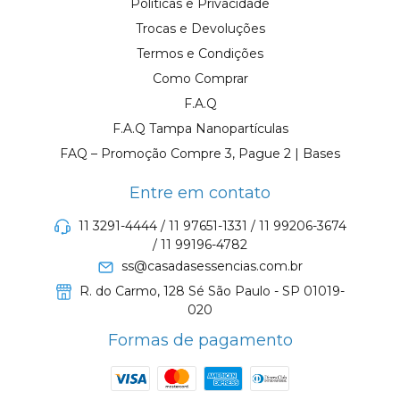
Políticas e Privacidade
Trocas e Devoluções
Termos e Condições
Como Comprar
F.A.Q
F.A.Q Tampa Nanopartículas
FAQ – Promoção Compre 3, Pague 2 | Bases
Entre em contato
11 3291-4444 / 11 97651-1331 / 11 99206-3674
/ 11 99196-4782
ss@casadasessencias.com.br
R. do Carmo, 128 Sé São Paulo - SP 01019-
020
Formas de pagamento