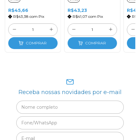
Orquídeas 500ml
500ml com Gatilho
Bamb
com Gatilho
Gatil
R$45,66
R$43,23
R$46
R$43,38
com
Pix
R$41,07
com
Pix
R$4
COMPRAR
COMPRAR
Receba nossas novidades por e-mail