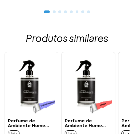
Produtos similares
Perfume de
Perfume de
Perf
Ambiente Home
Ambiente Home
Ambi
Spray Casa das
Spray Summer
Spray
Único
Único
Único