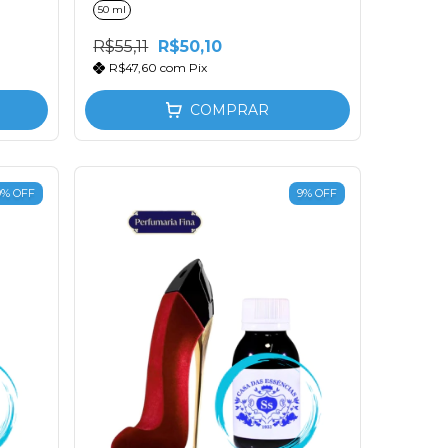
50 ml
R$55,11
R$50,10
R$47,60
com
Pix
COMPRAR
9
%
OFF
9
%
OFF