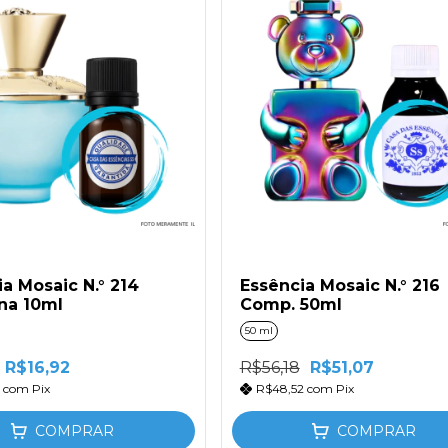
a Mosaic N.° 214
Essência Mosaic N.° 216
na 10ml
Comp. 50ml
50 ml
R$16,92
R$56,18
R$51,07
7
com
Pix
R$48,52
com
Pix
COMPRAR
COMPRAR