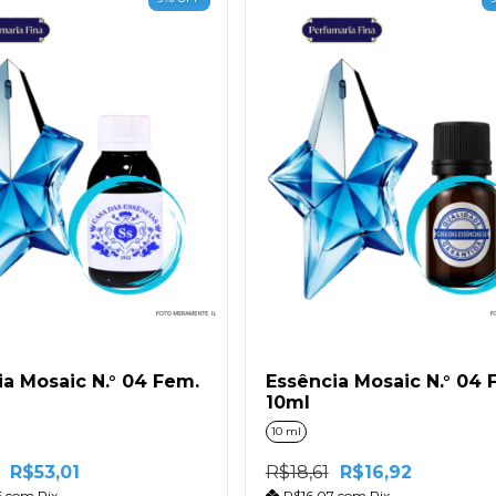
ia Mosaic N.° 04 Fem.
Essência Mosaic N.° 04 
10ml
10 ml
R$53,01
R$18,61
R$16,92
6
com
Pix
R$16,07
com
Pix