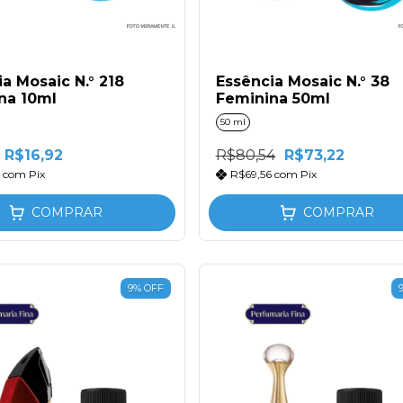
a Mosaic N.° 218
Essência Mosaic N.° 38
na 10ml
Feminina 50ml
50 ml
R$16,92
R$80,54
R$73,22
7
com
Pix
R$69,56
com
Pix
COMPRAR
COMPRAR
9
%
OFF