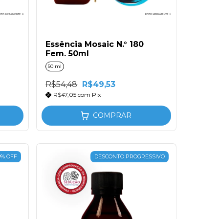
Essência Mosaic N.° 180
Fem. 50ml
50 ml
R$54,48
R$49,53
R$47,05
com
Pix
COMPRAR
9
%
OFF
DESCONTO PROGRESSIVO