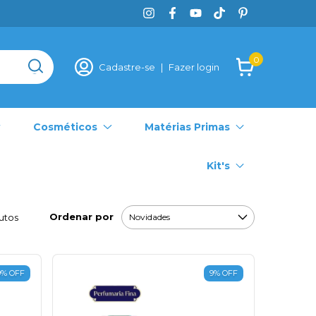
0
Cadastre-se
|
Fazer login
Cosméticos
Matérias Primas
Kit's
Ordenar por
utos
9
%
OFF
9
%
OFF