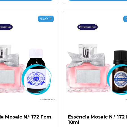
9
%
OFF
a Mosaic N.° 172 Fem.
Essência Mosaic N.° 172
10ml