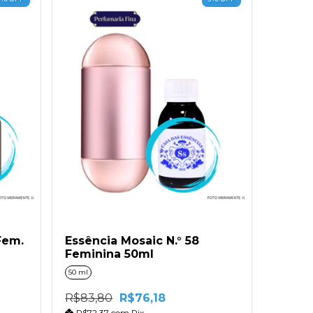
Fem.
Essência Mosaic N.° 58
Feminina 50ml
50 ml
R$83,80
R$76,18
R$72,37
com
Pix