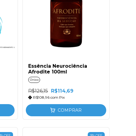
Essência Neurociência
Afrodite 100ml
Único
R$126,15
R$114,69
R$108,96
com
Pix
COMPRAR
9
%
OFF
9
%
OFF