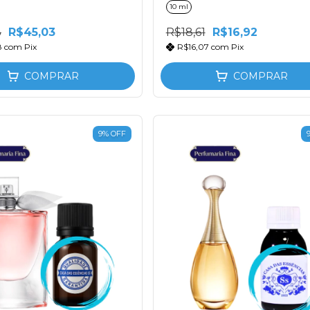
10 ml
3
R$45,03
R$18,61
R$16,92
8
com
Pix
R$16,07
com
Pix
COMPRAR
COMPRAR
9
%
OFF