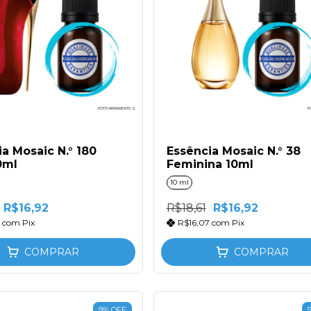
a Mosaic N.° 180
Essência Mosaic N.° 38
0ml
Feminina 10ml
10 ml
R$16,92
R$18,61
R$16,92
7
com
Pix
R$16,07
com
Pix
COMPRAR
COMPRAR
9
%
OFF