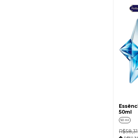
Essênc
50ml
50 ml
R$58,31
R$50,3