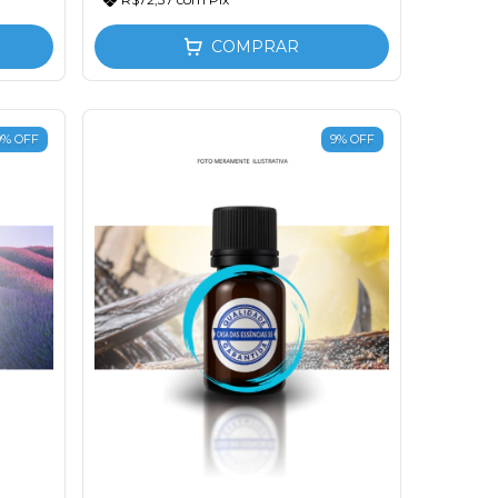
COMPRAR
9
%
OFF
9
%
OFF