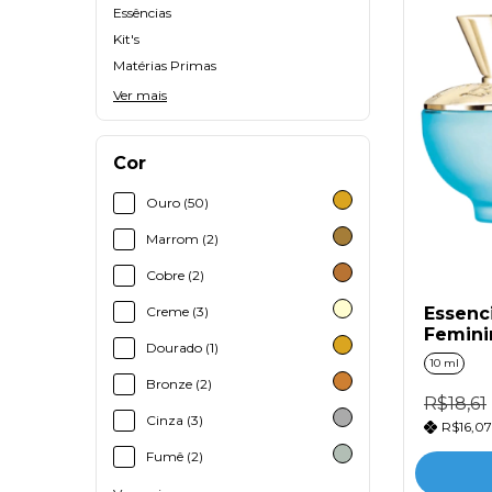
Essências
Kit's
Matérias Primas
Ver mais
Cor
Ouro (50)
Marrom (2)
Cobre (2)
Essenci
Creme (3)
Femini
Dourado (1)
10 ml
Bronze (2)
R$18,61
Cinza (3)
R$16,0
Fumê (2)