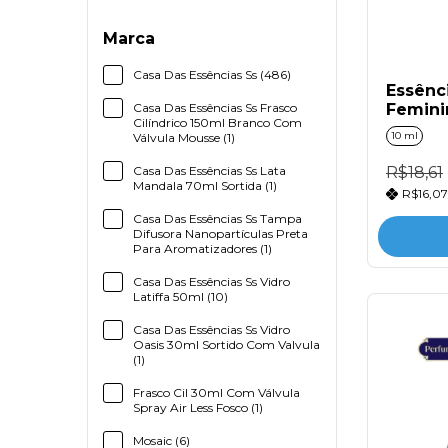
Marca
Casa Das Essências Ss (486)
Essênci
Casa Das Essências Ss Frasco
Femini
Cilíndrico 150ml Branco Com
10 ml
Válvula Mousse (1)
Casa Das Essências Ss Lata
R$18,61
Mandala 70ml Sortida (1)
R$16,0
Casa Das Essências Ss Tampa
Difusora Nanopartículas Preta
Para Aromatizadores (1)
Casa Das Essências Ss Vidro
Latiffa 50ml (10)
Casa Das Essências Ss Vidro
Oasis 30ml Sortido Com Valvula
(1)
Frasco Cil 30ml Com Válvula
Spray Air Less Fosco (1)
Mosaic (6)