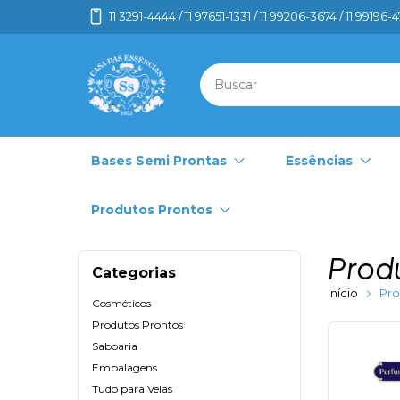
11 3291-4444 / 11 97651-1331 / 11 99206-3674 / 11 99196-
Bases Semi Prontas
Essências
Produtos Prontos
Prod
Categorias
Início
Pro
Cosméticos
Produtos Prontos
Saboaria
Embalagens
Tudo para Velas