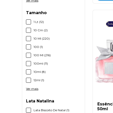
Ver mais
Tamanho
1 Lt (12)
10 Cm (2)
10 Ml (220)
100 (1)
100 Ml (216)
100ml (11)
10ml (8)
12ml (1)
Ver mais
Lata Natalina
Essênci
50ml
Lata Biscoito De Natal (1)