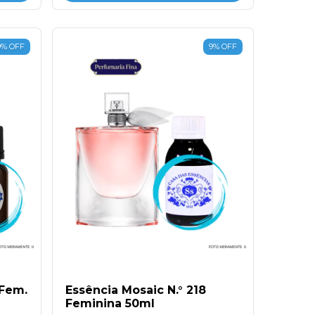
9
%
OFF
9
%
OFF
 Fem.
Essência Mosaic N.° 218
Feminina 50ml