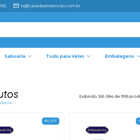
4782
ss@casadasessencias.com.br
Saboaria
Tudo para Velas
Embalagens
utos
Exibindo 361-384 de 1916 prod
dutos
9
%
OFF