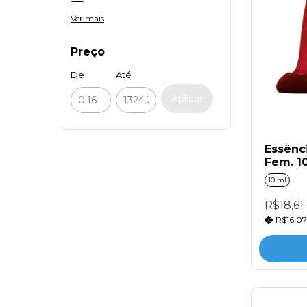
Ver mais
Preço
De
Até
Aplicar
Essênci
Fem. 1
10 ml
R$18,61
R$16,0