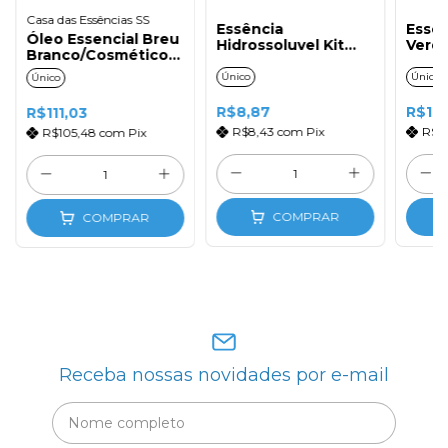
Casa das Essências SS
Essência
Essê
Óleo Essencial Breu
Hidrossoluvel Kit
Verde
Branco/Cosmético
Doni 30ml
(10ml)
Único
Único
Único
R$8,87
R$11,
R$111,03
R$8,43
com
Pix
R$1
R$105,48
com
Pix
COMPRAR
COMPRAR
Receba nossas novidades por e-mail