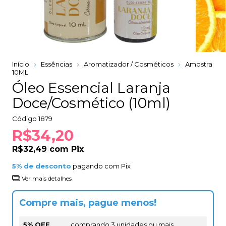
Início
Essências
Aromatizador / Cosméticos
Amostra
10ML
Óleo Essencial Laranja
Doce/Cosmético (10ml)
Código
1879
R$34,20
R$32,49
com
Pix
5% de desconto
pagando com Pix
Ver mais detalhes
Compre mais, pague menos!
5% OFF
comprando 3 unidades ou mais