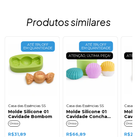
Produtos similares
ATÉ 15% OFF
ATÉ 15% OFF
EM QUANTIDADE
EM QUANTIDADE
ATENÇÃO, ÚLTIMA PEÇA!
ATENÇ
Casa das Essências SS
Casa das Essências SS
Casa da
Molde Silicone 01
Molde Silicone 01
Molde
Cavidade Bombom
Cavidade Concha
Cavi
Dupla
Mini
Único
Único
Único
R$31,89
R$66,89
R$27,