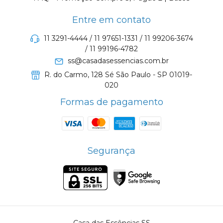
Entre em contato
11 3291-4444 / 11 97651-1331 / 11 99206-3674
/ 11 99196-4782
ss@casadasessencias.com.br
R. do Carmo, 128 Sé São Paulo - SP 01019-
020
Formas de pagamento
Segurança
Casa das Essências SS