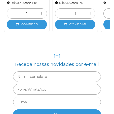
R$30,30
com
Pix
R$63,55
com
Pix
R$2
COMPRAR
COMPRAR
Receba nossas novidades por e-mail