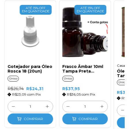
ATÉ 15% OFF
ATÉ 15% OFF
EM QUANTIDADE
EM QUANTIDADE
Casa da
Gotejador para Óleo
Frasco Âmbar 10ml
Rosca 18 (20un)
Tampa Preta
Óleo 
Gotejador Óleo
Tang
Único
Único
(20un)
(10ml
Único
R$26,74
R$24,31
R$37,95
R$33
R$23,09
com
Pix
R$36,05
com
Pix
R$3
COMPRAR
COMPRAR