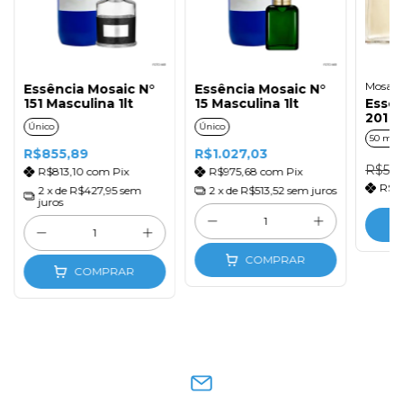
Mosaic
Essência Mosaic N°
Essência Mosaic N°
151 Masculina 1lt
15 Masculina 1lt
Essên
201 M
Único
Único
50 ml
R$855,89
R$1.027,03
R$54,
R$813,10
com
Pix
R$975,68
com
Pix
R$4
2
x de
R$427,95
sem
2
x de
R$513,52
sem juros
juros
COMPRAR
COMPRAR