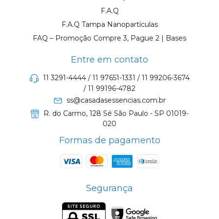
F.A.Q
F.A.Q Tampa Nanopartículas
FAQ – Promoção Compre 3, Pague 2 | Bases
Entre em contato
11 3291-4444 / 11 97651-1331 / 11 99206-3674
/ 11 99196-4782
ss@casadasessencias.com.br
R. do Carmo, 128 Sé São Paulo - SP 01019-
020
Formas de pagamento
Segurança