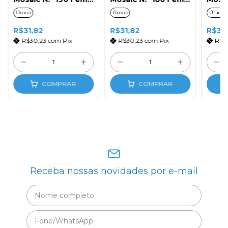
50ml
50ml
50ml
Único
Único
Único
R$31,82
R$31,82
R$32,
R$30,23
com
Pix
R$30,23
com
Pix
R$3
COMPRAR
COMPRAR
Receba nossas novidades por e-mail