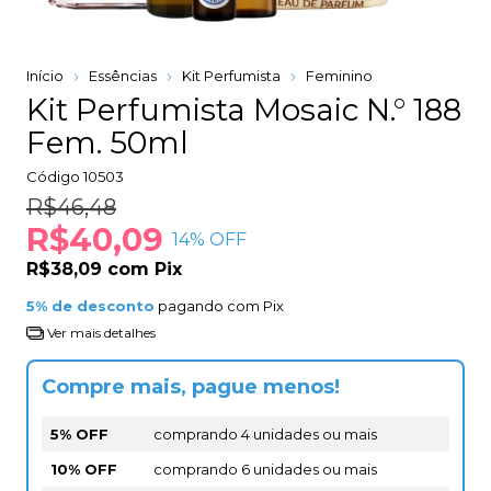
Início
Essências
Kit Perfumista
Feminino
Kit Perfumista Mosaic N.° 188
Fem. 50ml
Código
10503
R$46,48
R$40,09
14
% OFF
R$38,09
com
Pix
5% de desconto
pagando com Pix
Ver mais detalhes
Compre mais, pague menos!
5% OFF
comprando 4 unidades ou mais
10% OFF
comprando 6 unidades ou mais