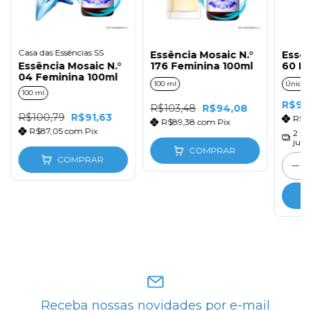
Casa das Essências SS
Essência Mosaic N.°
Essên
Essência Mosaic N.°
176 Feminina 100ml
60 Fe
04 Feminina 100ml
100 ml
Único
100 ml
R$92
R$103,48
R$94,08
R$100,79
R$91,63
R$8
R$89,38
com
Pix
R$87,05
com
Pix
2
x 
juro
COMPRAR
COMPRAR
Receba nossas novidades por e-mail