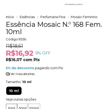
Início
Essências
Perfumaria Fina
Mosaic Feminino
Essência Mosaic N.° 168 Fem.
10ml
Código
9536
R$18,61
R$16,92
9
% OFF
R$16,07
com
Pix
5% de desconto
pagando com Pix
Ver mais detalhes
Tamanho:
10 ml
10 ml
Veja outras opções
10ml
50ml
100ml