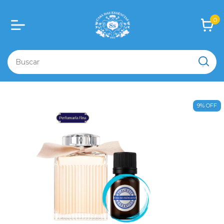
0
9
%
OFF