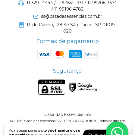
11 3291-4444 / 11 97651-1331 / 11 99206-3674
/ 11 99196-4782
ss@casadasessencias.com.br
R. do Carmo, 128 Sé São Paulo - SP 01019-
020
Formas de pagamento
Segurança
Casa das Essências SS
©2026. Casa das essências SS - 09814434000108. Todos os direitos
reservados.
Ao navegar por este site
você aceita o uso
Aceitar e fechar
de cookies
para agilizar a sua experiência