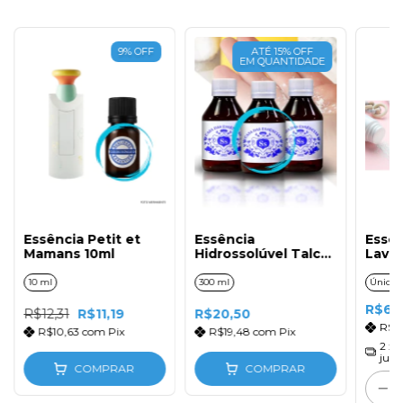
9
%
OFF
ATÉ 15% OFF
EM QUANTIDADE
Essência Petit et
Essência
Essên
Mamans 10ml
Hidrossolúvel Talco
Lavan
300ml
10 ml
300 ml
Único
R$62
R$12,31
R$11,19
R$20,50
R$5
R$10,63
com
Pix
R$19,48
com
Pix
2
x 
juro
COMPRAR
COMPRAR