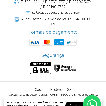
11 3291-4444 / 11 97651-1331 / 11 99206-3674
/ 11 99196-4782
ss@casadasessencias.com.br
R. do Carmo, 128 Sé São Paulo - SP 01019-
020
Formas de pagamento
Segurança
Casa das Essências SS
©2026. Casa das essências SS - 09814434000108. Todos os direitos
reservados.
Ao navegar por este site
você aceita o uso
Aceitar e fechar
de cookies
para agilizar a sua experiência