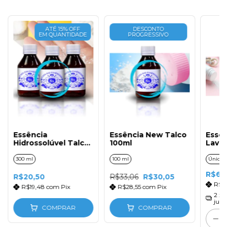
ATÉ 15% OFF
DESCONTO
EM QUANTIDADE
PROGRESSIVO
Essência
Essência New Talco
Essên
Hidrossolúvel Talco
100ml
Lavan
300ml
300 ml
100 ml
Único
R$62
R$20,50
R$33,06
R$30,05
R$5
R$19,48
com
Pix
R$28,55
com
Pix
2
x 
juro
COMPRAR
COMPRAR