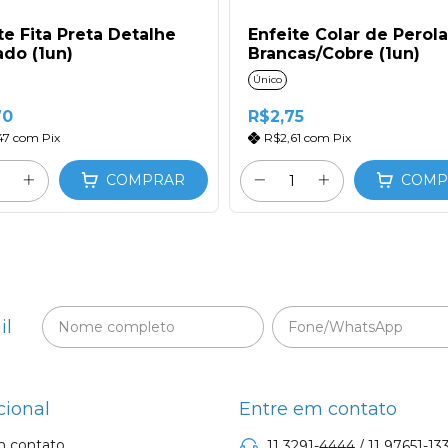
te Fita Preta Detalhe
Enfeite Colar de Perol
do (1un)
Brancas/Cobre (1un)
Único
70
R$2,75
47
com
Pix
R$2,61
com
Pix
COMPRAR
COMP
il
cional
Entre em contato
m contato
11 3291-4444 / 11 97651-133