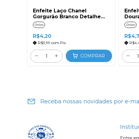
Rosa
Enfeite Laço Chanel
Enfei
Médio
Gorgurão Branco Detalhe
Doura
Ouro (1un)
Único
Único
R$4,20
R$4,
R$3,99
com
Pix
R$4,
PRAR
COMPRAR
Receba nossas novidades por e-ma
Institu
Entre e