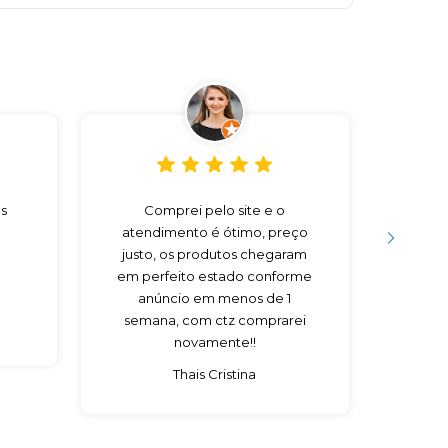
s
Comprei pelo site e o
Preço
atendimento é ótimo, preço
V
justo, os produtos chegaram
em perfeito estado conforme
anúncio em menos de 1
semana, com ctz comprarei
novamente!!
Thais Cristina