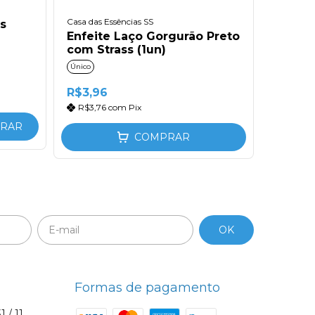
Casa das Essências SS
as
Enfeit
Enfeite Laço Gorgurão Preto
Gorgur
com Strass (1un)
Único
Único
R$3,12
R$3,96
R$2,9
R$3,76
com
Pix
RAR
COMPRAR
Formas de pagamento
1 / 11