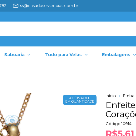
4782
ss@casadasessencias.com.br
Saboaria
Tudo para Velas
Embalagens
Início
Embal
ATÉ 15% OFF
EM QUANTIDADE
Enfeit
Coraçõe
Código
10914
R$5,61