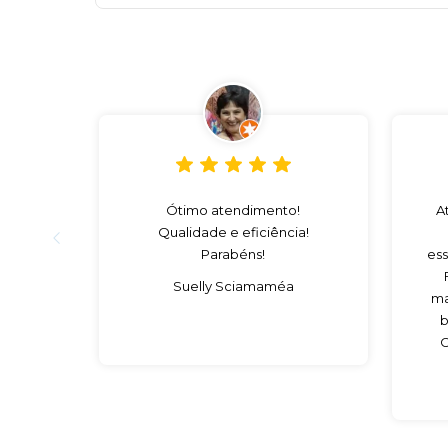
Ótimo atendimento!
A
Qualidade e eficiência!
Parabéns!
ess
Suelly Sciamaméa
ma
b
C
es
c