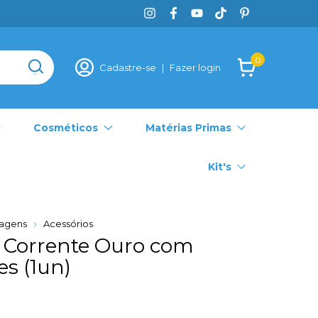
0
Cadastre-se
|
Fazer login
Cosméticos
Matérias Primas
Kit's
agens
Acessórios
e Corrente Ouro com
s (1un)