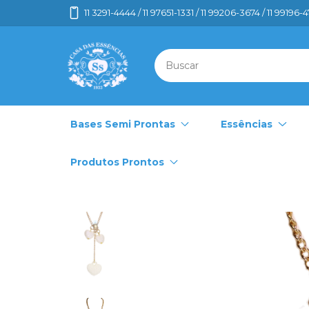
11 3291-4444 / 11 97651-1331 / 11 99206-3674 / 11 99196-
Bases Semi Prontas
Essências
Produtos Prontos