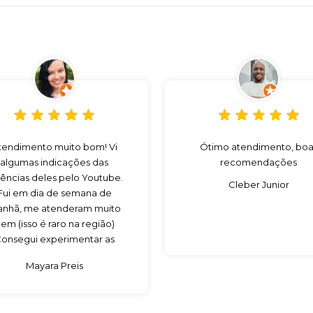
tendimento muito bom! Vi
Ótimo atendimento, boa
algumas indicações das
recomendações
ências deles pelo Youtube.
Cleber Junior
Fui em dia de semana de
nhã, me atenderam muito
em (isso é raro na região)
onsegui experimentar as
sências que eu queria para
Mayara Preis
omprar. Com certeza vou
voltar!