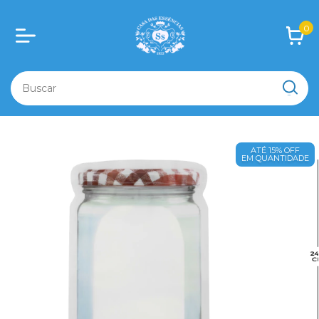
0
ATÉ 15% OFF
EM QUANTIDADE