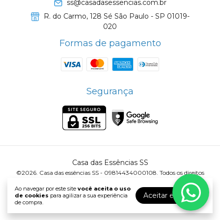
ss@casadasessencias.com.br
R. do Carmo, 128 Sé São Paulo - SP 01019-
020
Formas de pagamento
Segurança
Casa das Essências SS
©2026. Casa das essências SS - 09814434000108. Todos os direitos
reservados.
Ao navegar por este site
você aceita o uso
Aceitar e fechar
de cookies
para agilizar a sua experiência
de compra.