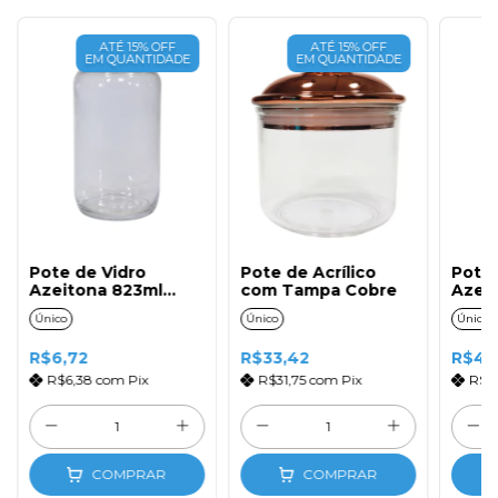
ATÉ 15% OFF
ATÉ 15% OFF
EM QUANTIDADE
EM QUANTIDADE
Pote de Vidro
Pote de Acrílico
Pote 
Azeitona 823ml
com Tampa Cobre
Azeit
(1uni) com Tampa
(1un
Único
Único
Único
Branca
Xadr
R$6,72
R$33,42
R$4,
R$6,38
com
Pix
R$31,75
com
Pix
R$4
COMPRAR
COMPRAR