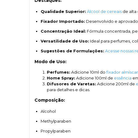
Destaques:
Qualidade Superior:
Álcool de cereais
de alta
Fixador Importado:
Desenvolvido e aprovado 
Concentração Ideal:
Fórmula concentrada, per
Versatilidade de Uso:
Ideal para perfumes, col
Sugestões de Formulações:
Acesse nossas re
Modo de Uso:
Perfumes:
Adicione 10ml do
fixador almíscar
Home Spray:
Adicione 100ml de
essência
em 
Difusores de Varetas:
Adicione 200ml de
e
para detalhes e dicas.
Composição:
Alcohol
Methylparaben
Propylparaben