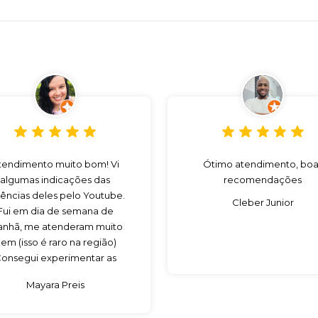
tendimento muito bom! Vi
Ótimo atendimento, boa
algumas indicações das
recomendações
ências deles pelo Youtube.
Cleber Junior
Fui em dia de semana de
nhã, me atenderam muito
em (isso é raro na região)
onsegui experimentar as
sências que eu queria para
Mayara Preis
omprar. Com certeza vou
voltar!