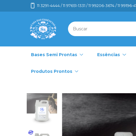
11 3291-4444 / 11 97651-1331 / 11 99206-3674 / 11 99196-
Bases Semi Prontas
Essências
Produtos Prontos