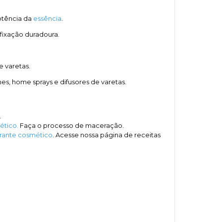
potência da
essência
.
fixação duradoura.
e varetas.
s, home sprays e difusores de varetas.
.
ético.
Faça o processo de maceração.
rante cosmético
. Acesse nossa página de receitas