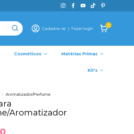
0
Cadastre-se
|
Fazer login
Cosméticos
Matérias Primas
Kit's
Aromatizador/Perfume
ara
e/Aromatizador
50