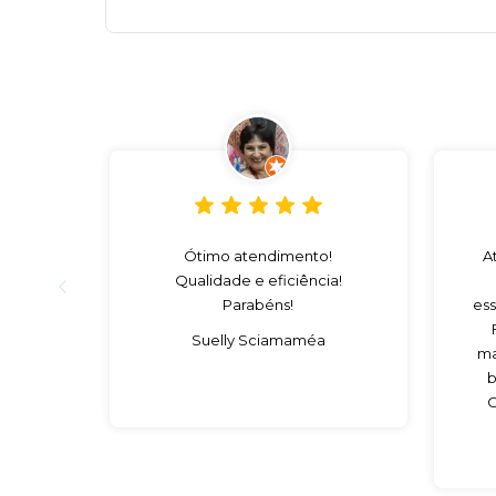
Ótimo atendimento!
A
Qualidade e eficiência!
Parabéns!
ess
Suelly Sciamaméa
ma
b
C
es
c