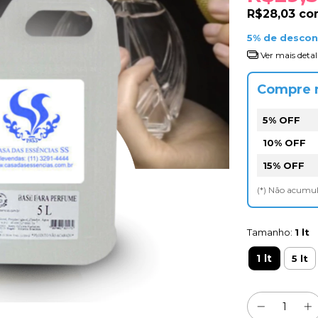
R$28,03
co
5% de desco
Ver mais detal
Compre 
5% OFF
10% OFF
15% OFF
(*) Não acumu
Tamanho:
1 lt
1 lt
5 lt