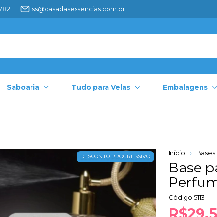
4782
ss@casadasessencias.com.br
Saboaria
Tudo para Velas
Embalagens
Início
Bases
DESCONTO PROGRESSIVO
Base p
Perfum
Código
5113
R$29,