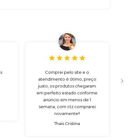
s
Comprei pelo site e o
Preço
atendimento é ótimo, preço
V
justo, os produtos chegaram
em perfeito estado conforme
anúncio em menos de 1
semana, com ctz comprarei
novamente!!
Thais Cristina