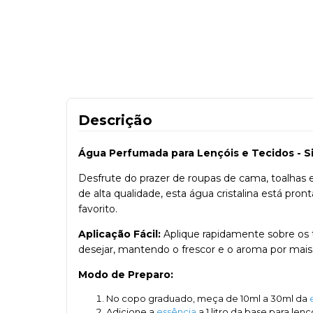
Descrição
Água Perfumada para Lençóis e Tecidos - 
Desfrute do prazer de roupas de cama, toalhas
de alta qualidade, esta água cristalina está pr
favorito.
Aplicação Fácil:
Aplique rapidamente sobre os t
desejar, mantendo o frescor e o aroma por mai
Modo de Preparo:
No copo graduado, meça de 10ml a 30ml da
Adicione a
essência
a 1 litro da base para le