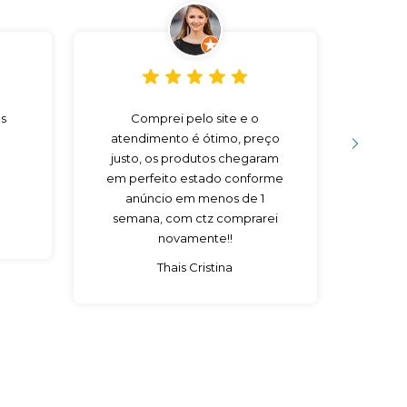
s
Comprei pelo site e o
Preço
atendimento é ótimo, preço
V
justo, os produtos chegaram
em perfeito estado conforme
anúncio em menos de 1
semana, com ctz comprarei
novamente!!
Thais Cristina