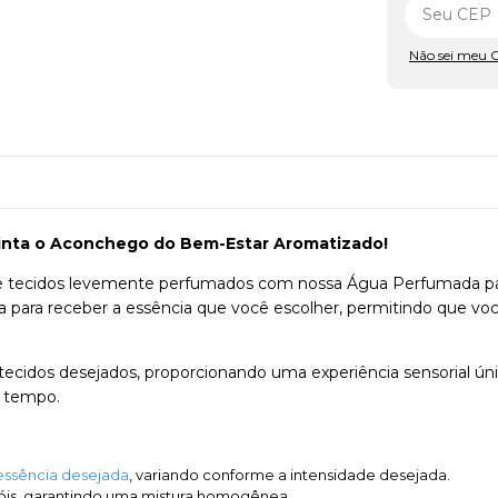
Não sei meu 
Sinta o Aconchego do Bem-Estar Aromatizado!
 e tecidos levemente perfumados com nossa Água Perfumada par
onta para receber a essência que você escolher, permitindo que 
ecidos desejados, proporcionando uma experiência sensorial úni
s tempo.
essência desejada
, variando conforme a intensidade desejada.
nçóis, garantindo uma mistura homogênea.