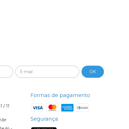
Formas de pagamento
1 / 11
Segurança
.br
aulo -