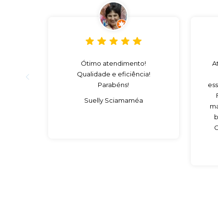
Ótimo atendimento!
A
Qualidade e eficiência!
Parabéns!
ess
Suelly Sciamaméa
ma
b
C
es
c