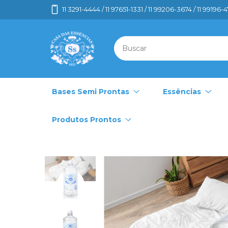
11 3291-4444 / 11 97651-1331 / 11 99206-3674 / 11 99196-
Bases Semi Prontas
Essências
Produtos Prontos