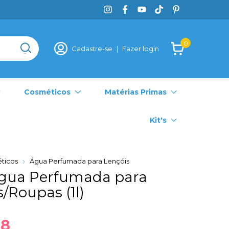
0
Cadastre-se
|
Fazer login
Cosméticos
Matérias Primas
Kit's
ticos
Água Perfumada para Lençóis
gua Perfumada para
/Roupas (1l)
08