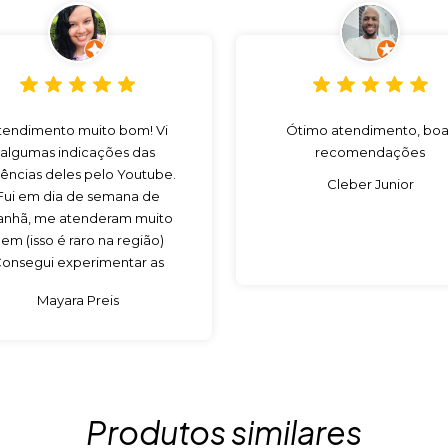
tendimento muito bom! Vi
Ótimo atendimento, boa
algumas indicações das
recomendações
ências deles pelo Youtube.
Cleber Junior
Fui em dia de semana de
nhã, me atenderam muito
em (isso é raro na região)
onsegui experimentar as
sências que eu queria para
Mayara Preis
omprar. Com certeza vou
voltar!
Produtos similares