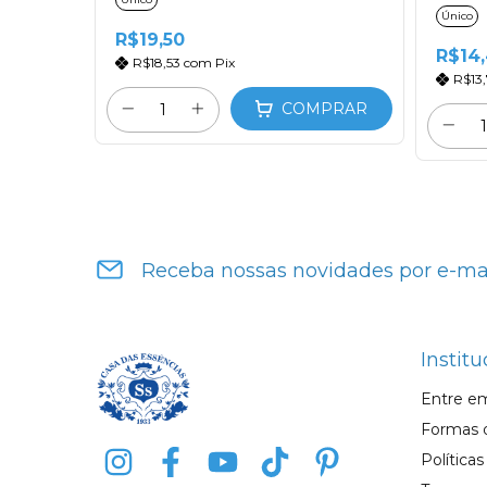
Único
R$19,50
R$14
R$18,53
com
Pix
R$13
COMPRAR
Receba nossas novidades por e-ma
Institu
Entre e
Formas 
Política