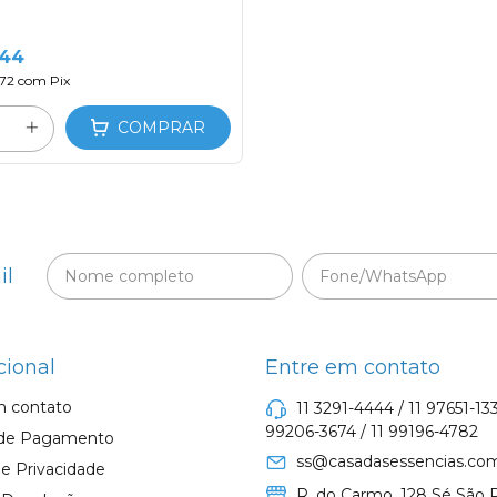
,44
,72
com
Pix
COMPRAR
il
cional
Entre em contato
m contato
11 3291-4444 / 11 97651-133
99206-3674 / 11 99196-4782
de Pagamento
ss@casadasessencias.com
s e Privacidade
R. do Carmo, 128 Sé São P