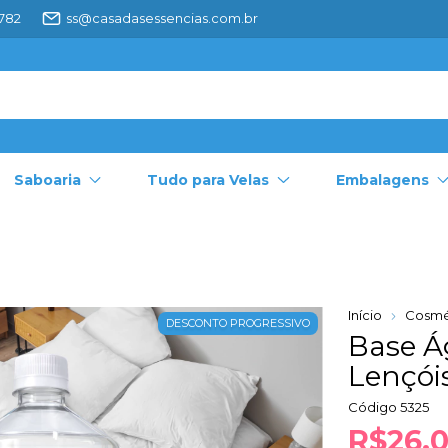
4782
ss@casadasessencias.com.br
Saboaria
Tudo para Velas
Embalagens
Início
Cosmé
DESCONTO PROGRESSIVO
Base Á
Lençóis
Código
5325
R$26,