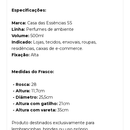
Especificações:
Marca:
Casa das Essências SS
Linha:
Perfumes de ambiente
Volume:
500ml
Indicado:
Lojas, tecidos, enxovais, roupas,
residências, caixas de e-commerce.
Fixação:
Alta
Medidas do Frasco:
- Rosca:
28
- Altura:
11,7cm
- Diâmetro:
25,5cm
- Altura com gatilho:
21cm
- Altura com vareta:
35cm
Produto destinados exclusivamente para
lembrancinhas, brindes ou uso próprio.