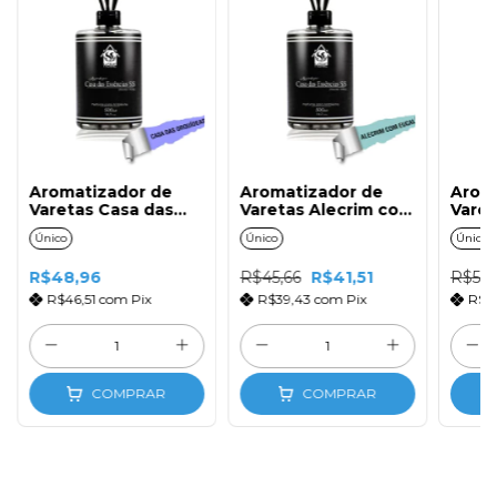
Aromatizador de
Aromatizador de
Arom
Varetas Casa das
Varetas Alecrim com
Varet
Orquideas 500ml
Eucalipto 500ml
Bamb
Único
Único
Único
com Tampa e
com Tampa e
Tamp
Varetas de Fibra
Varetas de Fibra
Fibra
R$48,96
R$45,66
R$41,51
R$55,
R$46,51
com
Pix
R$39,43
com
Pix
R$4
COMPRAR
COMPRAR