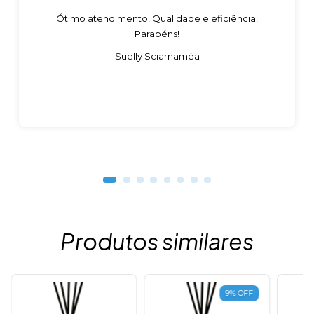
Ótimo atendimento! Qualidade e eficiência!
Parabéns!
Suelly Sciamaméa
Produtos similares
9
%
OFF