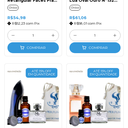
Retangular Faces Prata
Lua Oval Ouro N°152
N°153 Masc. 50ml
Fem. 50ml
Único
Único
R$54,98
R$61,06
R$52,23
com
Pix
R$58,01
com
Pix
COMPRAR
COMPRAR
ATÉ 15% OFF
ATÉ 15% OFF
EM QUANTIDADE
EM QUANTIDADE