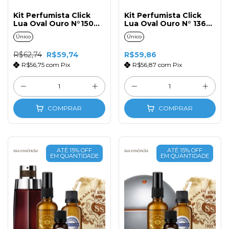
Kit Perfumista Click
Kit Perfumista Click
Lua Oval Ouro N°150
Lua Oval Ouro N° 136
Fem. 50ml
Fem. 50ml
Único
Único
R$62,74
R$59,74
R$59,86
R$56,75
com
Pix
R$56,87
com
Pix
COMPRAR
COMPRAR
ATÉ 15% OFF
ATÉ 15% OFF
EM QUANTIDADE
EM QUANTIDADE