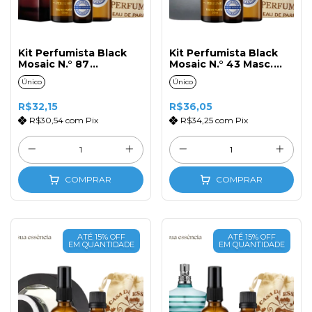
Kit Perfumista Black
Kit Perfumista Black
Mosaic N.° 87
Mosaic N.° 43 Masc.
Masculina 50ml
50ml
Único
Único
R$32,15
R$36,05
R$30,54
com
Pix
R$34,25
com
Pix
COMPRAR
COMPRAR
ATÉ 15% OFF
ATÉ 15% OFF
EM QUANTIDADE
EM QUANTIDADE