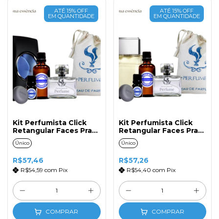
ATÉ 15% OFF
ATÉ 15% OFF
EM QUANTIDADE
EM QUANTIDADE
Kit Perfumista Click
Kit Perfumista Click
Retangular Faces Prata
Retangular Faces Prata
N°177 Masc. 50ml
N°175 Masc. 50ml
Único
Único
R$57,46
R$57,26
R$54,59
com
Pix
R$54,40
com
Pix
COMPRAR
COMPRAR