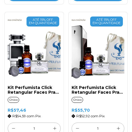
ATÉ 15% OFF
ATÉ 15% OFF
EM QUANTIDADE
EM QUANTIDADE
Kit Perfumista Click
Kit Perfumista Click
Retangular Faces Prata
Retangular Faces Prata
N°173 Masc. 50ml
N°171 Masc. 50ml
Único
Único
R$57,46
R$55,70
R$54,59
com
Pix
R$52,92
com
Pix