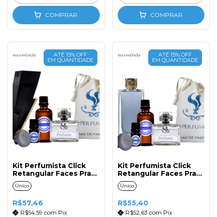
COMPRAR
COMPRAR
ATÉ 15% OFF
ATÉ 15% OFF
EM QUANTIDADE
EM QUANTIDADE
Kit Perfumista Click
Kit Perfumista Click
Retangular Faces Prata
Retangular Faces Prata
N°167 Masc. 50ml
N°165 Masc. 50ml
Único
Único
R$57,46
R$55,40
R$54,59
com
Pix
R$52,63
com
Pix