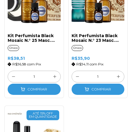
Kit Perfumista Black
Kit Perfumista Black
Mosaic N.° 25 Masc.
Mosaic N.° 23 Masc.
50ml
50ml
Único
Único
R$38,51
R$35,90
R$36,58
com
Pix
R$34,11
com
Pix
COMPRAR
COMPRAR
ATÉ 15% OFF
EM QUANTIDADE