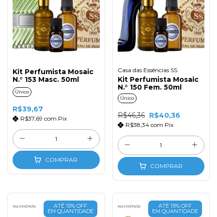
Casa das Essências SS
Kit Perfumista Mosaic
N.° 153 Masc. 50ml
Kit Perfumista Mosaic
N.° 150 Fem. 50ml
Único
Único
R$39,67
R$46,36
R$40,36
R$37,69
com
Pix
R$38,34
com
Pix
COMPRAR
COMPRAR
ATÉ 15% OFF
ATÉ 15% OFF
EM QUANTIDADE
EM QUANTIDADE