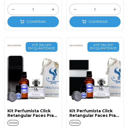
COMPRAR
COMPRAR
ATÉ 15% OFF
ATÉ 15% OFF
EM QUANTIDADE
EM QUANTIDADE
Kit Perfumista Click
Kit Perfumista Click
Retangular Faces Prata
Retangular Faces Prata
N°161 Masc. 50ml
N°159 Masc. 50ml
Único
Único