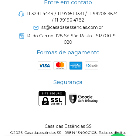
Entre em contato
11 3291-4444 / 11 97651-1331 / 11 99206-3674
/ 11 99196-4782
ss@casadasessencias.com.br
R. do Carmo, 128 Sé São Paulo - SP 01019-
020
Formas de pagamento
Segurança
Casa das Essências SS
©2026. Casa das essências SS - 09814434000108. Todos os direitos