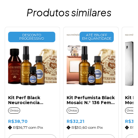
Produtos similares
DESCONTO
ATÉ 15% OFF
PROGRESSIVO
EM QUANTIDADE
Kit Perf Black
Kit Perfumista Black
Kit P
Neurociencia
Mosaic N.° 136 Fem.
Mosai
Afrodite Fem. 50ml
50ml
50ml
Único
Único
Único
R$38,70
R$32,21
R$31
R$36,77
com
Pix
R$30,60
com
Pix
R$3