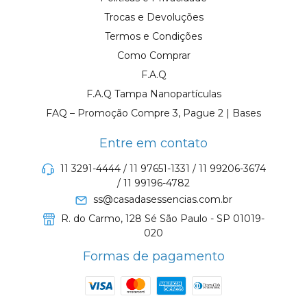
Trocas e Devoluções
Termos e Condições
Como Comprar
F.A.Q
F.A.Q Tampa Nanopartículas
FAQ – Promoção Compre 3, Pague 2 | Bases
Entre em contato
11 3291-4444 / 11 97651-1331 / 11 99206-3674
/ 11 99196-4782
ss@casadasessencias.com.br
R. do Carmo, 128 Sé São Paulo - SP 01019-
020
Formas de pagamento