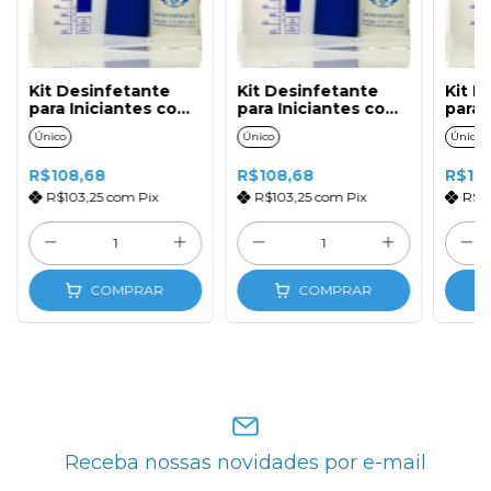
Kit Desinfetante
Kit Desinfetante
Kit D
para Iniciantes com
para Iniciantes com
para 
Essência Lavanda
Essência Otimum
Essên
Único
Único
Único
R$108,68
R$108,68
R$10
R$103,25
com
Pix
R$103,25
com
Pix
R$1
COMPRAR
COMPRAR
Receba nossas novidades por e-mail