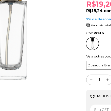
R$19,2
R$18,24
co
5% de desco
Ver mais detal
Cor:
Preto
Veja outras op
Dosadora Bra
MEIOS 