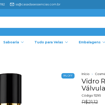
4782
ss@casadasessencias.com.br
Saboaria
Tudo para Velas
Embalagens
Início
Cosmé
9
%
OFF
Vidro 
Válvul
Código
11295
R$21,12