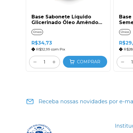
Base Sabonete Líquido
Base
Glicerinado Óleo Amêndoas
Seme
e Silicone (2l)
Único
Único
R$34,73
R$29
R$32,99
com
Pix
R$28
COMPRAR
Receba nossas novidades por e-ma
Institu