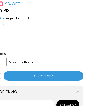
0
9
% OFF
m
Pix
nto
pagando com Pix
hes
ções
nco
Dosadora Preto
DE ENVIO
Alterar CEP
CALCULAR