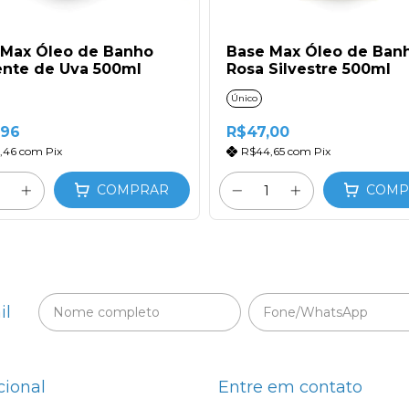
 Max Óleo de Banho
Base Max Óleo de Ban
nte de Uva 500ml
Rosa Silvestre 500ml
Único
,96
R$47,00
,46
com
Pix
R$44,65
com
Pix
COMPRAR
COMP
il
cional
Entre em contato