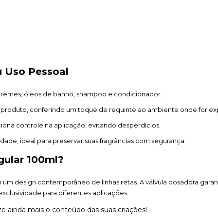
u Uso Pessoal
 cremes, óleos de banho, shampoo e condicionador.
o produto, conferindo um toque de requinte ao ambiente onde for ex
iona controle na aplicação, evitando desperdícios.
lidade, ideal para preservar suas fragrâncias com segurança.
gular 100ml?
 um design contemporâneo de linhas retas. A válvula dosadora garant
xclusividade para diferentes aplicações.
e ainda mais o conteúdo das suas criações!