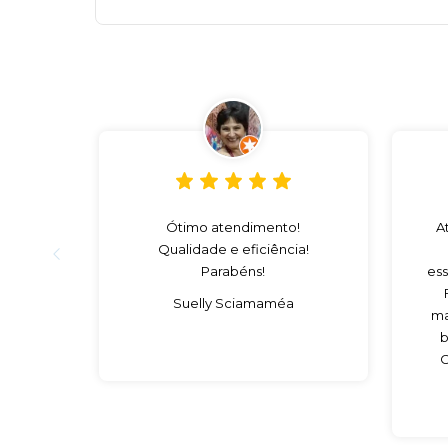
Ótimo atendimento!
A
Qualidade e eficiência!
Parabéns!
ess
Suelly Sciamaméa
ma
b
C
es
c