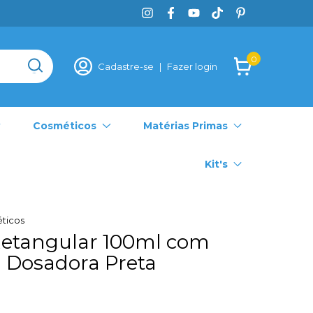
0
Cadastre-se
|
Fazer login
Cosméticos
Matérias Primas
Kit's
ticos
Retangular 100ml com
a Dosadora Preta