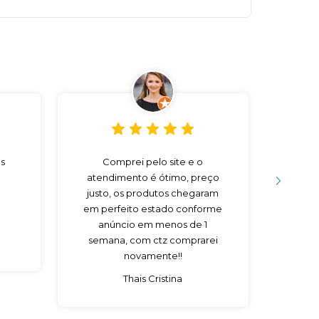
s
Comprei pelo site e o
Preço
atendimento é ótimo, preço
V
justo, os produtos chegaram
em perfeito estado conforme
anúncio em menos de 1
semana, com ctz comprarei
novamente!!
Thais Cristina