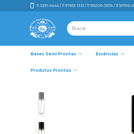
11 3291-4444 / 11 97651-1331 / 11 99206-3674 / 11 99196-
Bases Semi Prontas
Essências
Produtos Prontos