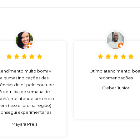
tendimento muito bom! Vi
Ótimo atendimento, boa
algumas indicações das
recomendações
ências deles pelo Youtube.
Cleber Junior
Fui em dia de semana de
nhã, me atenderam muito
em (isso é raro na região)
onsegui experimentar as
sências que eu queria para
Mayara Preis
omprar. Com certeza vou
voltar!