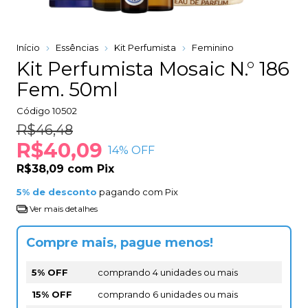
Início
Essências
Kit Perfumista
Feminino
Kit Perfumista Mosaic N.° 186
Fem. 50ml
Código
10502
R$46,48
R$40,09
14
% OFF
R$38,09
com
Pix
5% de desconto
pagando com Pix
Ver mais detalhes
Compre mais, pague menos!
5% OFF
comprando 4 unidades ou mais
15% OFF
comprando 6 unidades ou mais