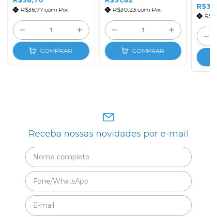
R$38,70
R$31,82
R$33
R$36,77
com
Pix
R$30,23
com
Pix
R$31
COMPRAR
COMPRAR
Receba nossas novidades por e-mail