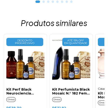
Produtos similares
DESCONTO
ATÉ 15% OFF
PROGRESSIVO
EM QUANTIDADE
Casa da
Kit Perf Black
Kit Perfumista Black
Neurociencia
Mosaic N.° 182 Fem.
Kit P
Afrodite Fem. 50ml
50ml
Mosai
Único
Único
50ml
Único