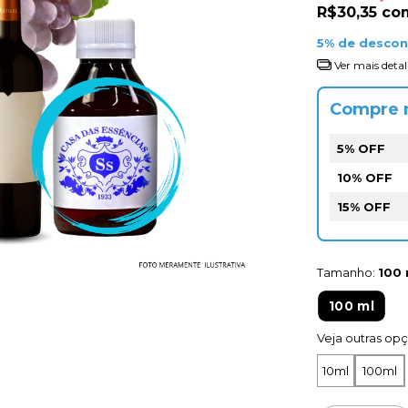
R$30,35
co
5% de desco
Ver mais detal
Compre 
5% OFF
10% OFF
15% OFF
Tamanho:
100 
100 ml
Veja outras op
10ml
100ml