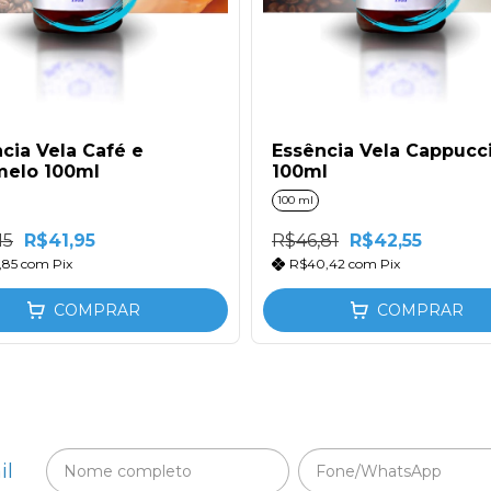
cia Vela Café e
Essência Vela Cappucc
melo 100ml
100ml
100 ml
15
R$41,95
R$46,81
R$42,55
,85
com
Pix
R$40,42
com
Pix
COMPRAR
COMPRAR
il