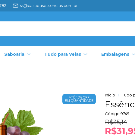
4782
ss@casadasessencias.com.br
Saboaria
Tudo para Velas
Embalagens
Início
Tudo p
ATÉ 15% OFF
EM QUANTIDADE
Essênc
Código
9749
R$35,14
R$31,9