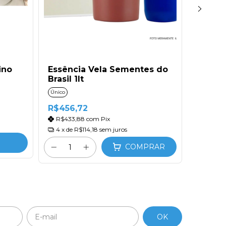
Casa das 
ino
Essência Vela Sementes do
Essênc
Brasil 1lt
Should
Único
100 ml
R$456,72
R$31,2
R$433,88
com
Pix
R$26,
4
x de
R$114,18
sem juros
COMPRAR