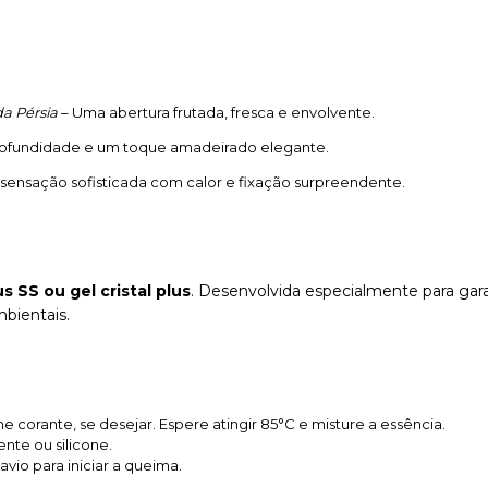
da Pérsia
– Uma abertura frutada, fresca e envolvente.
ofundidade e um toque amadeirado elegante.
sensação sofisticada com calor e fixação surpreendente.
us SS ou gel cristal plus
. Desenvolvida especialmente para gar
bientais.
one corante, se desejar. Espere atingir 85°C e misture a essência.
te ou silicone.
avio para iniciar a queima.