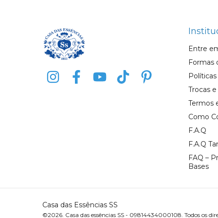
Institu
Entre e
Formas 
Política
Trocas 
Termos 
Como C
F.A.Q
F.A.Q Ta
FAQ – P
Bases
Casa das Essências SS
©2026. Casa das essências SS - 09814434000108. Todos os direi