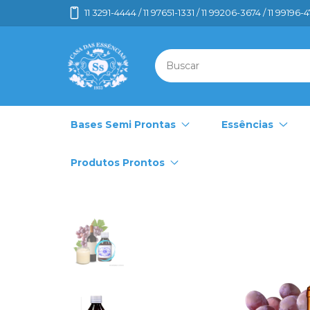
11 3291-4444 / 11 97651-1331 / 11 99206-3674 / 11 99196-
Bases Semi Prontas
Essências
Produtos Prontos