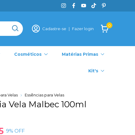
0
Cadastre-se
|
Fazer login
Cosméticos
Matérias Primas
Kit's
ara Velas
Essências para Velas
ia Vela Malbec 100ml
5
9
% OFF