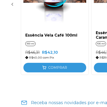
Essên
Essência Vela Café 100ml
Cara
100 ml
100 ml
R$46,31
R$42,10
R$46,
R$40,00
com
Pix
R$39
COMPRAR
Receba nossas novidades por e-ma