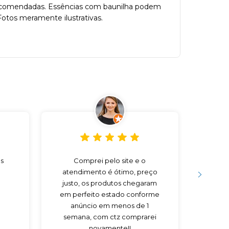
s recomendadas. Essências com baunilha podem
Fotos meramente ilustrativas.
s
Comprei pelo site e o
Preço
atendimento é ótimo, preço
V
justo, os produtos chegaram
em perfeito estado conforme
anúncio em menos de 1
semana, com ctz comprarei
novamente!!