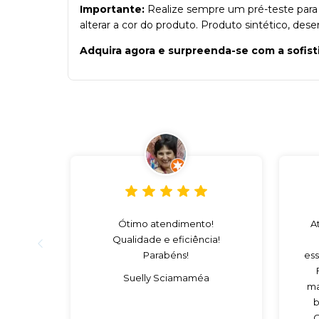
Importante:
Realize sempre um pré-teste para a
alterar a cor do produto. Produto sintético, des
Adquira agora e surpreenda-se com a sofist
Ótimo atendimento!
A
Qualidade e eficiência!
Parabéns!
ess
Suelly Sciamaméa
ma
b
C