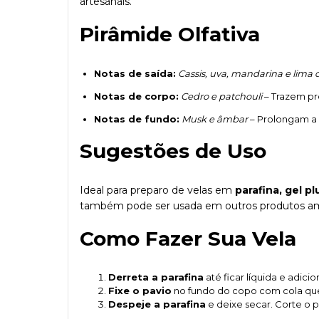
artesanais.
Pirâmide Olfativa
Notas de saída:
Cassis, uva, mandarina e lima 
Notas de corpo:
Cedro e patchouli
– Trazem pr
Notas de fundo:
Musk e âmbar
– Prolongam a 
Sugestões de Uso
Ideal para preparo de velas em
parafina, gel pl
também pode ser usada em outros produtos am
Como Fazer Sua Vela
Derreta a parafina
até ficar líquida e adici
Fixe o pavio
no fundo do copo com cola quen
Despeje a parafina
e deixe secar. Corte o p