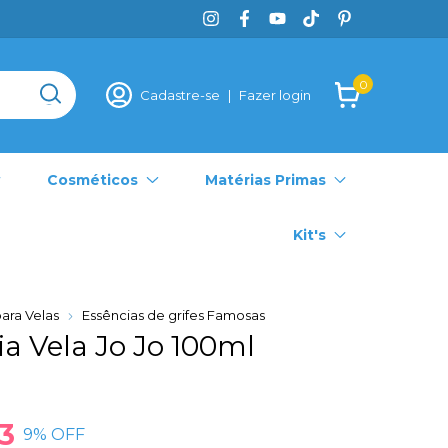
0
Cadastre-se
|
Fazer login
Cosméticos
Matérias Primas
Kit's
ara Velas
Essências de grifes Famosas
a Vela Jo Jo 100ml
3
9
% OFF