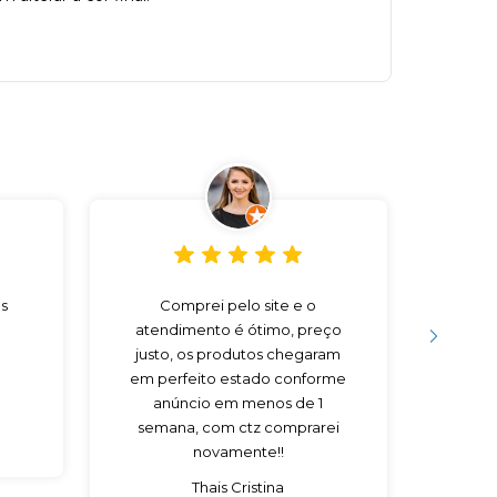
s
Comprei pelo site e o
Preço
atendimento é ótimo, preço
V
justo, os produtos chegaram
em perfeito estado conforme
anúncio em menos de 1
semana, com ctz comprarei
novamente!!
Thais Cristina