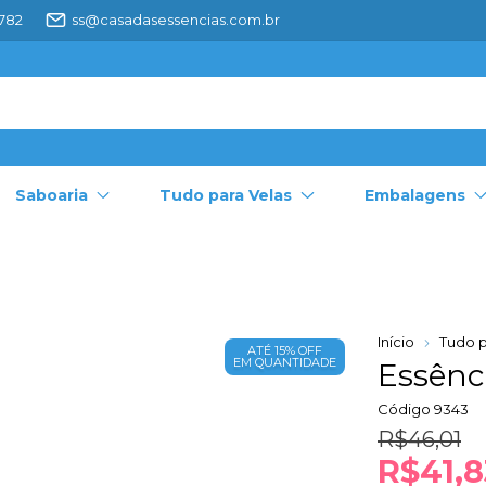
4782
ss@casadasessencias.com.br
Saboaria
Tudo para Velas
Embalagens
Início
Tudo p
ATÉ 15% OFF
EM QUANTIDADE
Essênci
Código
9343
R$46,01
R$41,8