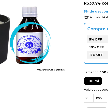
R$39,74
co
5% de desco
Ver mais detal
Compre 
5% OFF
10% OFF
15% OFF
Tamanho:
100 
100 ml
Veja outras op
10ml
100ml