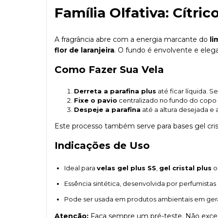
Família Olfativa: Cítric
A fragrância abre com a energia marcante do
li
flor de laranjeira
. O fundo é envolvente e ele
Como Fazer Sua Vela
Derreta a parafina plus
até ficar líquida. S
Fixe o pavio
centralizado no fundo do copo 
Despeje a parafina
até a altura desejada e
Este processo também serve para bases gel crista
Indicações de Uso
Ideal para
velas gel plus SS
,
gel cristal plus
o
Essência sintética, desenvolvida por perfumista
Pode ser usada em produtos ambientais em gera
Atenção:
Faça sempre um pré-teste. Não exceda