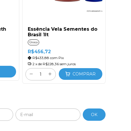
Casa das 
uth
Essência Vela Sementes do
Essênc
Brasil 1lt
Rose C
Único
100 ml
R$456,72
R$50,2
R$433,88
com
Pix
R$43,
2
x de
R$228,36
sem juros
COMPRAR