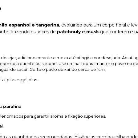
o
mão espanhol e tangerina
, evoluindo para um corpo floral e
gante, trazendo nuances de
patchouly e musk
que conferem sua
e desejar, adicione corante e mexa até atingir a cor desejada. Ao ating
com cola quente ou silicone. Use um hashi para manter o pavio no ce
 aguarde secar. Corte o pavio deixando cerca de 1cm.
l plus e gel plus.
u
parafina
.
s renomados para garantir aroma e fixação superiores.
l.
 as quantidades recomendadas. Essências com baunilha podem a