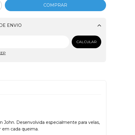
DE ENVIO
Alterar CEP
CALCULAR
CEP
John John. Desenvolvida especialmente para velas,
or em cada queima.