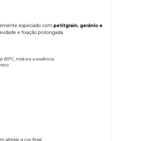
 levemente especiado com
petitgrain, gerânio e
vidade e fixação prolongada.
ir 85°C, misture a essência.
ntro.
lterar a cor final.