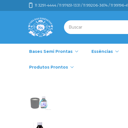
11 3291-4444 / 11 97651-1331 / 11 99206-3674 / 11 99196-
Bases Semi Prontas
Essências
Produtos Prontos