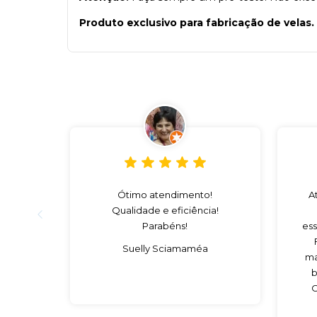
Produto exclusivo para fabricação de vela
Ótimo atendimento!
A
Qualidade e eficiência!
Parabéns!
ess
Suelly Sciamaméa
ma
b
C
es