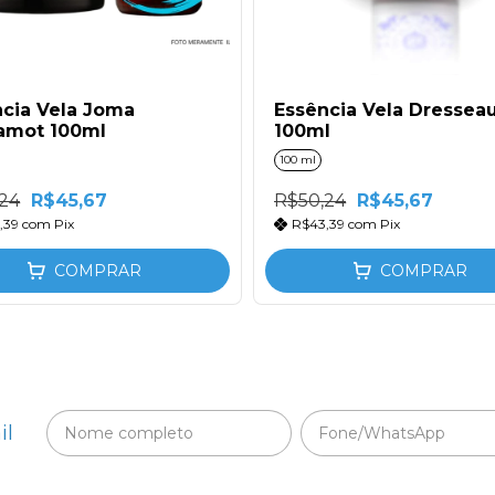
cia Vela Joma
Essência Vela Dressea
amot 100ml
100ml
100 ml
24
R$45,67
R$50,24
R$45,67
,39
com
Pix
R$43,39
com
Pix
COMPRAR
COMPRAR
il