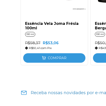
Essência Vela Joma Frésia
Essên
osa e
100ml
Berg
100 ml
100 ml
R$58,37
R$53,06
R$50,
R$50,41
com
Pix
R$43
COMPRAR
Receba nossas novidades por e-ma