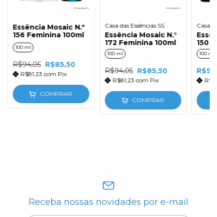
Casa das Essências SS
Casa da
Essência Mosaic N.º
156 Feminina 100ml
Essência Mosaic N.°
Essên
172 Feminina 100ml
150 F
100 ml
100 ml
100 ml
R$94,05
R$85,50
R$94,05
R$85,50
R$90
R$81,23
com
Pix
R$81,23
com
Pix
R$8
COMPRAR
COMPRAR
Receba nossas novidades por e-mail