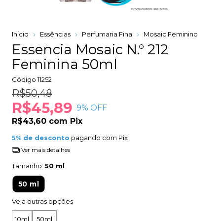
Início
Essências
Perfumaria Fina
Mosaic Feminino
Essencia Mosaic N.° 212
Feminina 50ml
Código
11252
R$50,48
R$45,89
9
% OFF
R$43,60
com
Pix
5% de desconto
pagando com Pix
Ver mais detalhes
Tamanho:
50 ml
50 ml
Veja outras opções
10ml
50ml