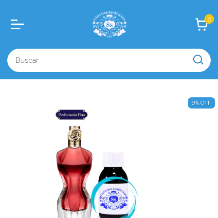
0
9
%
OFF