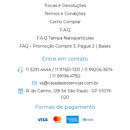
Trocas e Devoluções
Termos e Condições
Como Comprar
F.A.Q
F.A.Q Tampa Nanopartículas
FAQ – Promoção Compre 3, Pague 2 | Bases
Entre em contato
11 3291-4444 / 11 97651-1331 / 11 99206-3674
/ 11 99196-4782
ss@casadasessencias.com.br
R. do Carmo, 128 Sé São Paulo - SP 01019-
020
Formas de pagamento