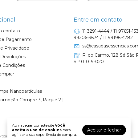
cional
Entre em contato
m contato
11 3291-4444 / 11 97651-133
99206-3674 / 11 99196-4782
de Pagamento
ss@casadasessencias.com
s e Privacidade
R. do Carmo, 128 Sé São P
e Devoluções
SP 01019-020
e Condições
omprar
mpa Nanopartículas
romoção Compre 3, Pague 2 |
Ao navegar por este site
você
Aceitar e fechar
aceita o uso de cookies
para
agilizar a sua experiência de compra.
tos reservados.