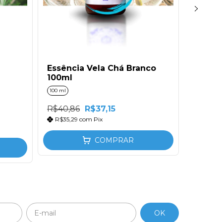
Essência Vela Chá Branco
Essênc
100ml
Caram
100 ml
100 ml
R$40,86
R$37,15
R$46,1
R$35,29
com
Pix
R$39,
COMPRAR