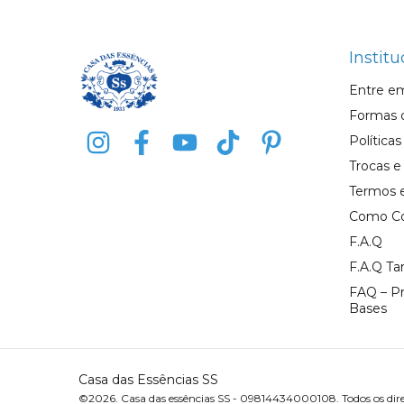
Institu
Entre e
Formas 
Política
Trocas 
Termos 
Como C
F.A.Q
F.A.Q Ta
FAQ – P
Bases
Casa das Essências SS
©2026. Casa das essências SS - 09814434000108. Todos os direi