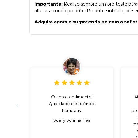
Importante:
Realize sempre um pré-teste para a
alterar a cor do produto. Produto sintético, des
Adquira agora e surpreenda-se com a sofist
Ótimo atendimento!
A
Qualidade e eficiência!
Parabéns!
ess
Suelly Sciamaméa
ma
b
C