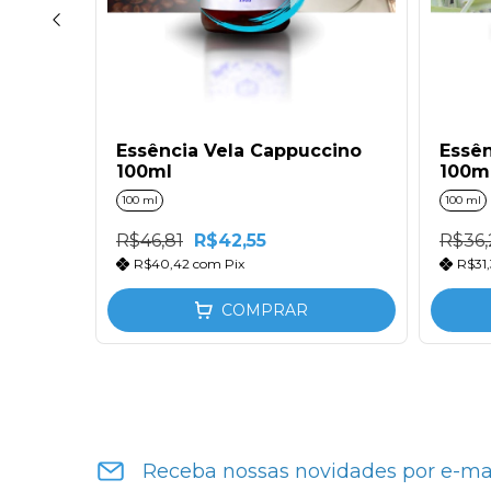
Essência Vela Cappuccino
Essên
 100ml
100ml
100m
100 ml
100 ml
R$46,81
R$42,55
R$36,
R$40,42
com
Pix
R$31
COMPRAR
Receba nossas novidades por e-ma