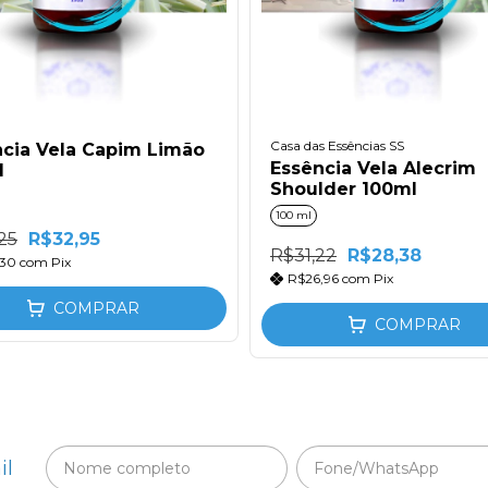
Casa das Essências SS
cia Vela Capim Limão
Essência Vela Alecrim
l
Shoulder 100ml
100 ml
25
R$32,95
R$31,22
R$28,38
,30
com
Pix
R$26,96
com
Pix
COMPRAR
COMPRAR
il