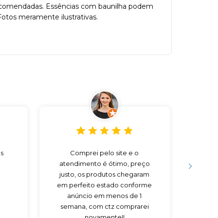
s recomendadas. Essências com baunilha podem
Fotos meramente ilustrativas.
s
Comprei pelo site e o
Preço
atendimento é ótimo, preço
V
justo, os produtos chegaram
em perfeito estado conforme
anúncio em menos de 1
semana, com ctz comprarei
novamente!!