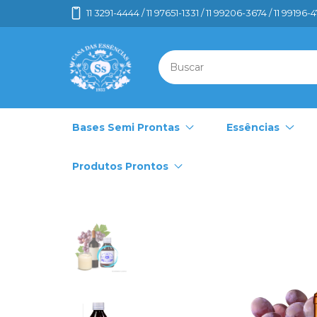
11 3291-4444 / 11 97651-1331 / 11 99206-3674 / 11 99196-
Bases Semi Prontas
Essências
Produtos Prontos