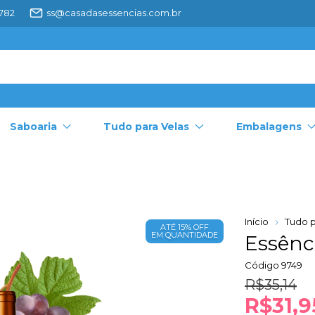
4782
ss@casadasessencias.com.br
Saboaria
Tudo para Velas
Embalagens
Início
Tudo p
ATÉ 15% OFF
EM QUANTIDADE
Essênc
Código
9749
R$35,14
R$31,9