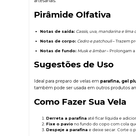
artesanais.
Pirâmide Olfativa
Notas de saída:
Cassis, uva, mandarina e lima 
Notas de corpo:
Cedro e patchouli
– Trazem pr
Notas de fundo:
Musk e âmbar
– Prolongam a 
Sugestões de Uso
Ideal para preparo de velas em
parafina, gel pl
também pode ser usada em outros produtos am
Como Fazer Sua Vela
Derreta a parafina
até ficar líquida e adici
Fixe o pavio
no fundo do copo com cola quen
Despeje a parafina
e deixe secar. Corte o p