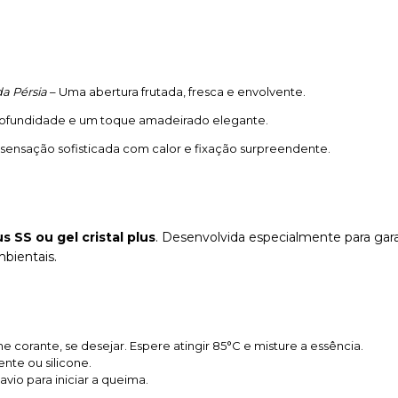
da Pérsia
– Uma abertura frutada, fresca e envolvente.
ofundidade e um toque amadeirado elegante.
sensação sofisticada com calor e fixação surpreendente.
us SS ou gel cristal plus
. Desenvolvida especialmente para gar
bientais.
one corante, se desejar. Espere atingir 85°C e misture a essência.
te ou silicone.
avio para iniciar a queima.