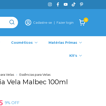
0
Cadastre-se
|
Fazer login
Cosméticos
Matérias Primas
Kit's
ara Velas
Essências para Velas
ia Vela Malbec 100ml
5
9
% OFF