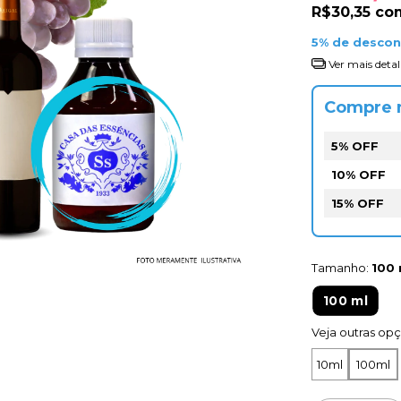
R$30,35
co
5% de desco
Ver mais detal
Compre 
5% OFF
10% OFF
15% OFF
Tamanho:
100 
100 ml
Veja outras op
10ml
100ml