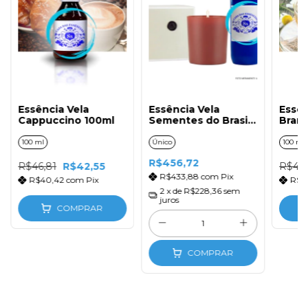
Essência Vela
Essência Vela
Essên
Cappuccino 100ml
Sementes do Brasil
Bran
1lt
100 ml
Único
100 ml
R$456,72
R$46,81
R$42,55
R$40
R$433,88
com
Pix
R$40,42
com
Pix
R$3
2
x de
R$228,36
sem
juros
COMPRAR
COMPRAR